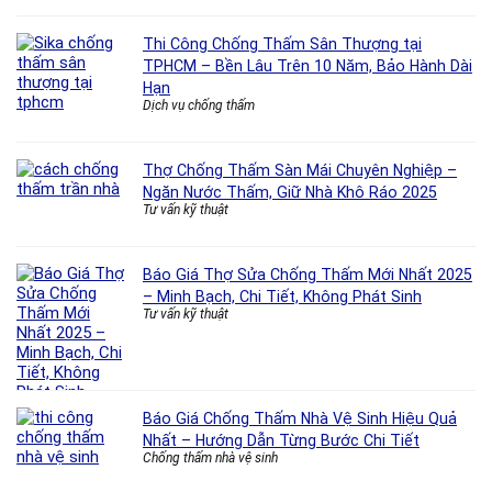
Thi Công Chống Thấm Sân Thượng tại
TPHCM – Bền Lâu Trên 10 Năm, Bảo Hành Dài
Hạn
Dịch vụ chống thấm
Thợ Chống Thấm Sàn Mái Chuyên Nghiệp –
Ngăn Nước Thấm, Giữ Nhà Khô Ráo 2025
Tư vấn kỹ thuật
Báo Giá Thợ Sửa Chống Thấm Mới Nhất 2025
– Minh Bạch, Chi Tiết, Không Phát Sinh
Tư vấn kỹ thuật
Báo Giá Chống Thấm Nhà Vệ Sinh Hiệu Quả
Nhất – Hướng Dẫn Từng Bước Chi Tiết
Chống thấm nhà vệ sinh