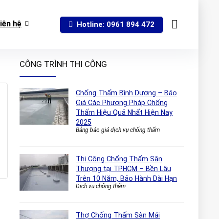
iên hệ
Hotline: 0961 894 472
CÔNG TRÌNH THI CÔNG
Chống Thấm Bình Dương – Báo
Giá Các Phương Pháp Chống
Thấm Hiệu Quả Nhất Hiện Nay
2025
Bảng báo giá dịch vụ chống thấm
Thi Công Chống Thấm Sân
Thượng tại TPHCM – Bền Lâu
Trên 10 Năm, Bảo Hành Dài Hạn
Dịch vụ chống thấm
Thợ Chống Thấm Sàn Mái