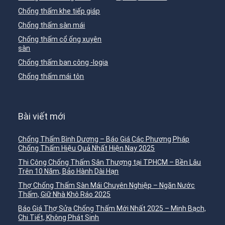
Chống thấm khe tiếp giáp
Chống thấm sàn mái
Chống thấm cổ ống xuyên
sàn
Chống thấm ban công -logia
Chống thấm mái tôn
Bài viết mới
Chống Thấm Bình Dương – Báo Giá Các Phương Pháp
Chống Thấm Hiệu Quả Nhất Hiện Nay 2025
Thi Công Chống Thấm Sân Thượng tại TPHCM – Bền Lâu
Trên 10 Năm, Bảo Hành Dài Hạn
Thợ Chống Thấm Sàn Mái Chuyên Nghiệp – Ngăn Nước
Thấm, Giữ Nhà Khô Ráo 2025
Báo Giá Thợ Sửa Chống Thấm Mới Nhất 2025 – Minh Bạch,
Chi Tiết, Không Phát Sinh