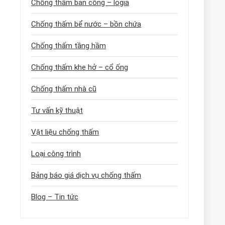
Chống thấm ban công – logia
Chống thấm bể nước – bồn chứa
Chống thấm tầng hầm
Chống thấm khe hở – cổ ống
Chống thấm nhà cũ
Tư vấn kỹ thuật
Vật liệu chống thấm
Loại công trình
Bảng báo giá dịch vụ chống thấm
Blog – Tin tức