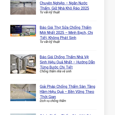
Chuyên Nghiệp – Ngăn Nước
Thấm, Giữ Nhà Khô Ráo 2025
Tư vấn kỹ thuật
Báo Giá Thợ Sửa Chống Thấm
Mới Nhất 2025 – Minh Bạch, Chi
Tiết, Không Phát Sinh
Tư vấn kỹ thuật
Báo Giá Chống Thấm Nhà Vệ
Sinh Hiệu Quả Nhất – Hướng Dẫn
Từng Bước Chi Tiết
Chống thấm nhà vệ sinh
Giải Pháp Chống Thấm Sàn Tầng
Hầm Hiệu Quả – Bền Vững Theo
Thời Gian
Dịch vụ chống thấm