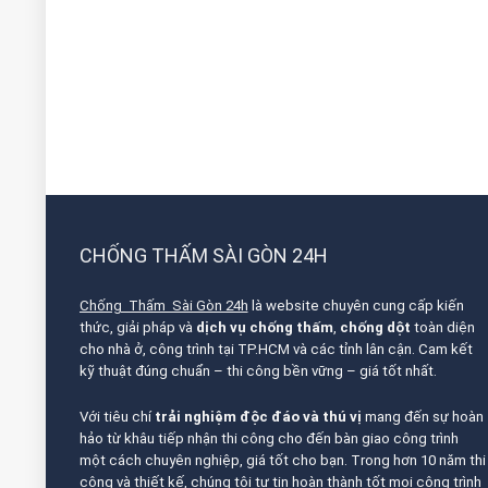
CHỐNG THẤM SÀI GÒN 24H
Chống Thấm Sài Gòn 24h
là website chuyên cung cấp kiến
thức, giải pháp và
dịch vụ chống thấm
,
chống dột
toàn diện
cho nhà ở, công trình tại TP.HCM và các tỉnh lân cận. Cam kết
kỹ thuật đúng chuẩn – thi công bền vững – giá tốt nhất.
Với tiêu chí
trải nghiệm độc đáo và thú vị
mang đến sự hoàn
hảo từ khâu tiếp nhận thi công cho đến bàn giao công trình
một cách chuyên nghiệp, giá tốt cho bạn. Trong hơn 10 năm thi
công và thiết kế, chúng tôi tự tin hoàn thành tốt mọi công trình