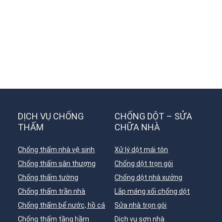
DỊCH VỤ CHỐNG
CHỐNG DỘT – SỬA
THẤM
CHỮA NHÀ
Chống thấm nhà vệ sinh
Xử lý dột mái tôn
Chống thấm sân thượng
Chống dột trọn gói
Chống thấm tường
Chống dột nhà xưởng
Chống thấm trần nhà
Lắp máng xối chống dột
Chống thấm bể nước, hồ cá
Sửa nhà trọn gói
Chống thấm tầng hầm
Dịch vụ sơn nhà