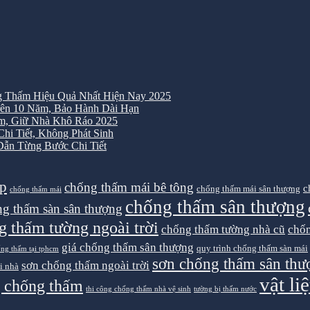
 Thấm Hiệu Quả Nhất Hiện Nay 2025
ên 10 Năm, Bảo Hành Dài Hạn
m, Giữ Nhà Khô Ráo 2025
i Tiết, Không Phát Sinh
ẫn Từng Bước Chi Tiết
ệp
chống thấm mái bê tông
c
chống thấm mái sân thượng
chống thấm mái
chống thấm sân thượng
g thấm sàn sân thượng
g thấm tường ngoài trời
chống thấm tường nhà cũ
chốn
giá chống thấm sân thượng
quy trình chống thấm sàn mái
ống thấm tại tphcm
sơn chống thấm sân thư
sơn chống thấm ngoài trời
i nhà
vật l
g chống thấm
thi công chống thấm nhà vệ sinh
tường bị thấm nước