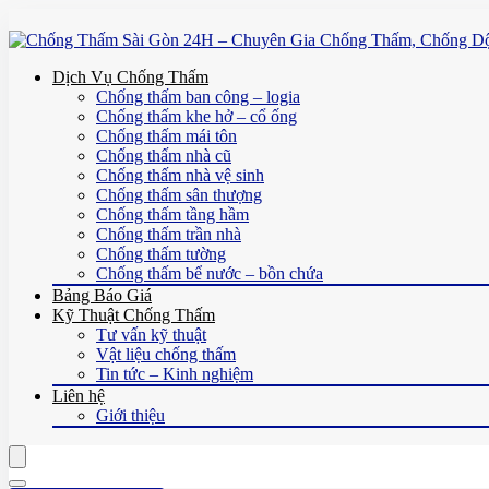
Dịch Vụ Chống Thấm
Chống thấm ban công – logia
Chống thấm khe hở – cổ ống
Chống thấm mái tôn
Chống thấm nhà cũ
Chống thấm nhà vệ sinh
Chống thấm sân thượng
Chống thấm tầng hầm
Chống thấm trần nhà
Chống thấm tường
Chống thấm bể nước – bồn chứa
Bảng Báo Giá
Kỹ Thuật Chống Thấm
Tư vấn kỹ thuật
Vật liệu chống thấm
Tin tức – Kinh nghiệm
Liên hệ
Giới thiệu