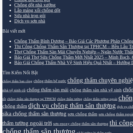
Chống dột nhà xưởng
Lắp máng xối chống dột
Sửa nhà trọn gói
Dịch vụ sơn nhà
Bài viết mới
Chống Thấm Bình Dương – Báo Giá Các Phương Pháp Chống
Thi Công Chống Thấm Sân Thượng tại TPHCM – Bền Lâu Tr
Thợ Chống Thấm Sàn Mái Chuyên Nghiệp – Ngăn Nước Thấ
Báo Giá Thợ Sửa Chống Thấm Mới Nhất 2025 – Minh Bạch, Ch
Báo Giá Chống Thấm Nhà Vệ Sinh Hiệu Quả Nhất – Hướng D
Tìm Kiếm Nổi Bật
chống thấm chuyên nghi
chống thấm bể nước
chống thấm ban công
chốn
chống thấm sàn mái
chống thấm sàn nhà vệ sinh
nhà vệ sinh cũ
chốn
tốt
chống thấm sân thượng tại TPHCM
chống thấm tường
chống thấm tường ngoài
dịch vụ chống thấm sân thượng
chống thấm
dịch vụ ch
sika chống thấm sân thượng
sơn chống thấm
sơn chống thấm ngoà
thi côn
thấm tường ngoài trời
sơn epoxy chống thấm sân thượng
chống thấm sân thượng
xử lý tường bị thấm nước