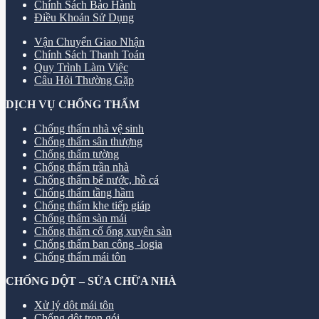
Chính Sách Bảo Hành
Điều Khoản Sử Dụng
Vận Chuyển Giao Nhận
Chính Sách Thanh Toán
Quy Trình Làm Việc
Câu Hỏi Thường Gặp
DỊCH VỤ CHỐNG THẤM
Chống thấm nhà vệ sinh
Chống thấm sân thượng
Chống thấm tường
Chống thấm trần nhà
Chống thấm bể nước, hồ cá
Chống thấm tầng hầm
Chống thấm khe tiếp giáp
Chống thấm sàn mái
Chống thấm cổ ống xuyên sàn
Chống thấm ban công -logia
Chống thấm mái tôn
CHỐNG DỘT – SỬA CHỮA NHÀ
Xử lý dột mái tôn
Chống dột trọn gói