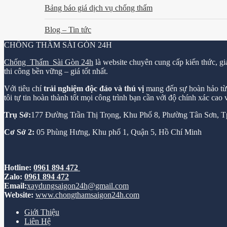
Bảng báo giá dịch vụ chống thấm
Blog – Tin tức
CHỐNG THẤM SÀI GÒN 24H
Chống Thấm Sài Gòn 24h
là website chuyên cung cấp kiến thức, gi
thi công bền vững – giá tốt nhất.
Với tiêu chí
trải nghiệm độc đáo và thú vị
mang đến sự hoàn hảo từ k
tôi tự tin hoàn thành tốt mọi công trình bạn cần với độ chính xác cao
Trụ Sở:
177 Đường Trần Thị Trọng, Khu Phố 8, Phường Tân Sơn,
Cơ Sở 2:
05 Phùng Hưng, Khu phố 1, Quận 5, Hồ Chí Minh
Hotline:
0961 894 472
Zalo:
0961 894 472
Email:
xaydungsaigon24h@gmail.com
Website:
www.chongthamsaigon24h.com
Giới Thiệu
Liên Hệ