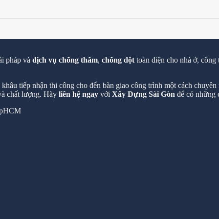
ải pháp và
dịch vụ chống thấm
,
chống dột
toàn diện cho nhà ở, công 
hâu tiếp nhận thi công cho đến bàn giao công trình một cách chuyên n
 và chất lượng. Hãy
liên hệ ngay
với
Xây Dựng Sài Gòn
để có những c
 TpHCM