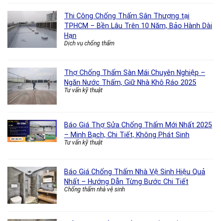
Thi Công Chống Thấm Sân Thượng tại
TPHCM – Bền Lâu Trên 10 Năm, Bảo Hành Dài
Hạn
Dịch vụ chống thấm
Thợ Chống Thấm Sàn Mái Chuyên Nghiệp –
Ngăn Nước Thấm, Giữ Nhà Khô Ráo 2025
Tư vấn kỹ thuật
Báo Giá Thợ Sửa Chống Thấm Mới Nhất 2025
– Minh Bạch, Chi Tiết, Không Phát Sinh
Tư vấn kỹ thuật
Báo Giá Chống Thấm Nhà Vệ Sinh Hiệu Quả
Nhất – Hướng Dẫn Từng Bước Chi Tiết
Chống thấm nhà vệ sinh