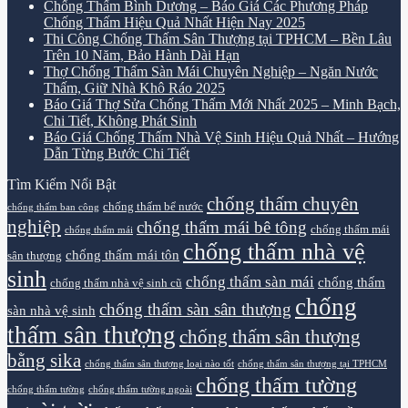
Chống Thấm Bình Dương – Báo Giá Các Phương Pháp
Chống Thấm Hiệu Quả Nhất Hiện Nay 2025
Thi Công Chống Thấm Sân Thượng tại TPHCM – Bền Lâu
Trên 10 Năm, Bảo Hành Dài Hạn
Thợ Chống Thấm Sàn Mái Chuyên Nghiệp – Ngăn Nước
Thấm, Giữ Nhà Khô Ráo 2025
Báo Giá Thợ Sửa Chống Thấm Mới Nhất 2025 – Minh Bạch,
Chi Tiết, Không Phát Sinh
Báo Giá Chống Thấm Nhà Vệ Sinh Hiệu Quả Nhất – Hướng
Dẫn Từng Bước Chi Tiết
Tìm Kiếm Nổi Bật
chống thấm chuyên
chống thấm bể nước
chống thấm ban công
nghiệp
chống thấm mái bê tông
chống thấm mái
chống thấm mái
chống thấm nhà vệ
chống thấm mái tôn
sân thượng
sinh
chống thấm sàn mái
chống thấm
chống thấm nhà vệ sinh cũ
chống
chống thấm sàn sân thượng
sàn nhà vệ sinh
thấm sân thượng
chống thấm sân thượng
bằng sika
chống thấm sân thượng loại nào tốt
chống thấm sân thượng tại TPHCM
chống thấm tường
chống thấm tường
chống thấm tường ngoài