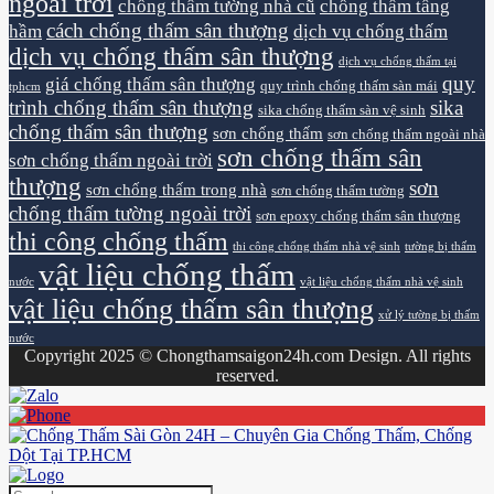
ngoài trời
chống thấm tường nhà cũ
chống thấm tầng
cách chống thấm sân thượng
hầm
dịch vụ chống thấm
dịch vụ chống thấm sân thượng
dịch vụ chống thấm tại
quy
giá chống thấm sân thượng
quy trình chống thấm sàn mái
tphcm
trình chống thấm sân thượng
sika
sika chống thấm sàn vệ sinh
chống thấm sân thượng
sơn chống thấm
sơn chống thấm ngoài nhà
sơn chống thấm sân
sơn chống thấm ngoài trời
thượng
sơn
sơn chống thấm trong nhà
sơn chống thấm tường
chống thấm tường ngoài trời
sơn epoxy chống thấm sân thượng
thi công chống thấm
thi công chống thấm nhà vệ sinh
tường bị thấm
vật liệu chống thấm
nước
vật liệu chống thấm nhà vệ sinh
vật liệu chống thấm sân thượng
xử lý tường bị thấm
nước
Copyright 2025 © Chongthamsaigon24h.com Design. All rights
reserved.