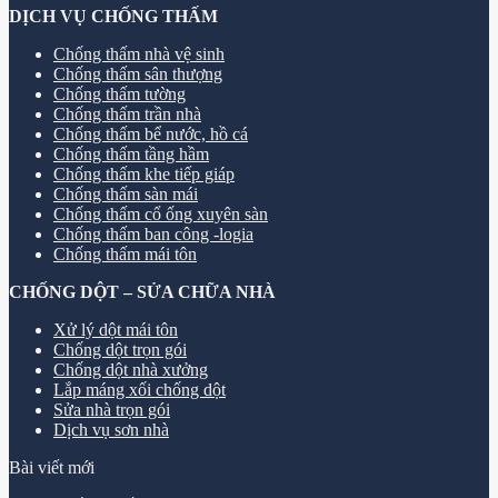
DỊCH VỤ CHỐNG THẤM
Chống thấm nhà vệ sinh
Chống thấm sân thượng
Chống thấm tường
Chống thấm trần nhà
Chống thấm bể nước, hồ cá
Chống thấm tầng hầm
Chống thấm khe tiếp giáp
Chống thấm sàn mái
Chống thấm cổ ống xuyên sàn
Chống thấm ban công -logia
Chống thấm mái tôn
CHỐNG DỘT – SỬA CHỮA NHÀ
Xử lý dột mái tôn
Chống dột trọn gói
Chống dột nhà xưởng
Lắp máng xối chống dột
Sửa nhà trọn gói
Dịch vụ sơn nhà
Bài viết mới