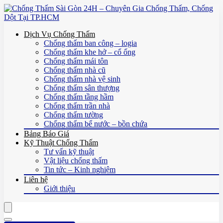
Dịch Vụ Chống Thấm
Chống thấm ban công – logia
Chống thấm khe hở – cổ ống
Chống thấm mái tôn
Chống thấm nhà cũ
Chống thấm nhà vệ sinh
Chống thấm sân thượng
Chống thấm tầng hầm
Chống thấm trần nhà
Chống thấm tường
Chống thấm bể nước – bồn chứa
Bảng Báo Giá
Kỹ Thuật Chống Thấm
Tư vấn kỹ thuật
Vật liệu chống thấm
Tin tức – Kinh nghiệm
Liên hệ
Giới thiệu