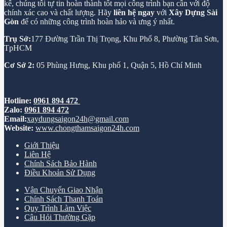
kế, chúng tôi tự tin hoàn thành tốt mọi công trình bạn cần với độ
chính xác cao và chất lượng. Hãy
liên hệ ngay
với
Xây Dựng Sài
Gòn
để có những công trình hoàn hảo và ưng ý nhất.
Trụ Sở:
177 Đường Trần Thị Trọng, Khu Phố 8, Phường Tân Sơn,
TpHCM
Cơ Sở 2:
05 Phùng Hưng, Khu phố 1, Quận 5, Hồ Chí Minh
Hotline:
0961 894 472
Zalo:
0961 894 472
Email:
xaydungsaigon24h@gmail.com
Website:
www.chongthamsaigon24h.com
Giới Thiệu
Liên Hệ
Chính Sách Bảo Hành
Điều Khoản Sử Dụng
Vận Chuyển Giao Nhận
Chính Sách Thanh Toán
Quy Trình Làm Việc
Câu Hỏi Thường Gặp