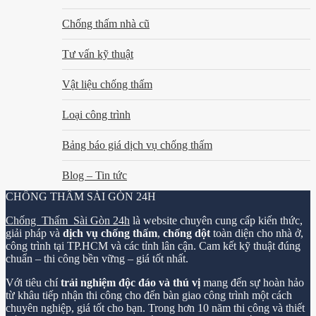
Chống thấm nhà cũ
Tư vấn kỹ thuật
Vật liệu chống thấm
Loại công trình
Bảng báo giá dịch vụ chống thấm
Blog – Tin tức
CHỐNG THẤM SÀI GÒN 24H
Chống Thấm Sài Gòn 24h
là website chuyên cung cấp kiến thức,
giải pháp và
dịch vụ chống thấm
,
chống dột
toàn diện cho nhà ở,
công trình tại TP.HCM và các tỉnh lân cận. Cam kết kỹ thuật đúng
chuẩn – thi công bền vững – giá tốt nhất.
Với tiêu chí
trải nghiệm độc đáo và thú vị
mang đến sự hoàn hảo
từ khâu tiếp nhận thi công cho đến bàn giao công trình một cách
chuyên nghiệp, giá tốt cho bạn. Trong hơn 10 năm thi công và thiết