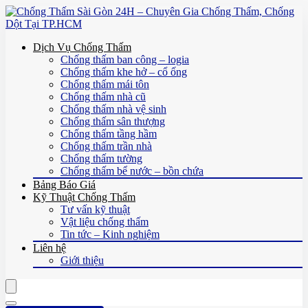
Dịch Vụ Chống Thấm
Chống thấm ban công – logia
Chống thấm khe hở – cổ ống
Chống thấm mái tôn
Chống thấm nhà cũ
Chống thấm nhà vệ sinh
Chống thấm sân thượng
Chống thấm tầng hầm
Chống thấm trần nhà
Chống thấm tường
Chống thấm bể nước – bồn chứa
Bảng Báo Giá
Kỹ Thuật Chống Thấm
Tư vấn kỹ thuật
Vật liệu chống thấm
Tin tức – Kinh nghiệm
Liên hệ
Giới thiệu