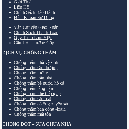
Giới Thiệu
Liên Hệ
Chính Sách Bảo Hành
Điều Khoản Sử Dụng
Vận Chuyển Giao Nhận
Chính Sách Thanh Toán
Quy Trình Làm Việc
Câu Hỏi Thường Gặp
DỊCH VỤ CHỐNG THẤM
Chống thấm nhà vệ sinh
Chống thấm sân thượng
Chống thấm tường
Chống thấm trần nhà
Chống thấm bể nước, hồ cá
Chống thấm tầng hầm
Chống thấm khe tiếp giáp
Chống thấm sàn mái
Chống thấm cổ ống xuyên sàn
Chống thấm ban công -logia
Chống thấm mái tôn
CHỐNG DỘT – SỬA CHỮA NHÀ