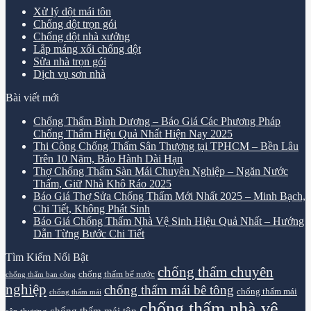
Xử lý dột mái tôn
Chống dột trọn gói
Chống dột nhà xưởng
Lắp máng xối chống dột
Sửa nhà trọn gói
Dịch vụ sơn nhà
Bài viết mới
Chống Thấm Bình Dương – Báo Giá Các Phương Pháp
Chống Thấm Hiệu Quả Nhất Hiện Nay 2025
Thi Công Chống Thấm Sân Thượng tại TPHCM – Bền Lâu
Trên 10 Năm, Bảo Hành Dài Hạn
Thợ Chống Thấm Sàn Mái Chuyên Nghiệp – Ngăn Nước
Thấm, Giữ Nhà Khô Ráo 2025
Báo Giá Thợ Sửa Chống Thấm Mới Nhất 2025 – Minh Bạch,
Chi Tiết, Không Phát Sinh
Báo Giá Chống Thấm Nhà Vệ Sinh Hiệu Quả Nhất – Hướng
Dẫn Từng Bước Chi Tiết
Tìm Kiếm Nổi Bật
chống thấm chuyên
chống thấm bể nước
chống thấm ban công
nghiệp
chống thấm mái bê tông
chống thấm mái
chống thấm mái
chống thấm nhà vệ
chống thấm mái tôn