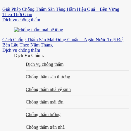
Giải Pháp Chống Thấm Sàn Tầng Hầm Hiệu Quả – Bền Vững
Theo Thời Gian
Dịch vụ chống thấm
Cách Chống Thấm Sàn Mái Đúng Chuẩn – Ngăn Nước Triệt Để,
Bền Lâu Theo Năm Tháng
Dịch vụ chống thấm
Dịch Vụ Chính:
Dịch vụ chống thấm
Chống thấm sân thượng
Chống thấm nhà vệ sinh
Chống thấm mái tôn
Chống thấm tường
Chống thấm trần nhà