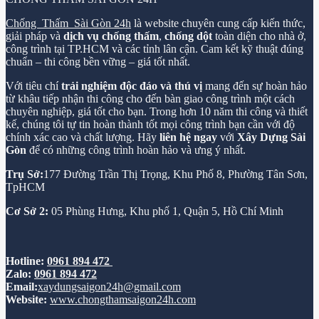
Chống Thấm Sài Gòn 24h
là website chuyên cung cấp kiến thức,
giải pháp và
dịch vụ chống thấm
,
chống dột
toàn diện cho nhà ở,
công trình tại TP.HCM và các tỉnh lân cận. Cam kết kỹ thuật đúng
chuẩn – thi công bền vững – giá tốt nhất.
Với tiêu chí
trải nghiệm độc đáo và thú vị
mang đến sự hoàn hảo
từ khâu tiếp nhận thi công cho đến bàn giao công trình một cách
chuyên nghiệp, giá tốt cho bạn. Trong hơn 10 năm thi công và thiết
kế, chúng tôi tự tin hoàn thành tốt mọi công trình bạn cần với độ
chính xác cao và chất lượng. Hãy
liên hệ ngay
với
Xây Dựng Sài
Gòn
để có những công trình hoàn hảo và ưng ý nhất.
Trụ Sở:
177 Đường Trần Thị Trọng, Khu Phố 8, Phường Tân Sơn,
TpHCM
Cơ Sở 2:
05 Phùng Hưng, Khu phố 1, Quận 5, Hồ Chí Minh
Hotline:
0961 894 472
Zalo:
0961 894 472
Email:
xaydungsaigon24h@gmail.com
Website:
www.chongthamsaigon24h.com