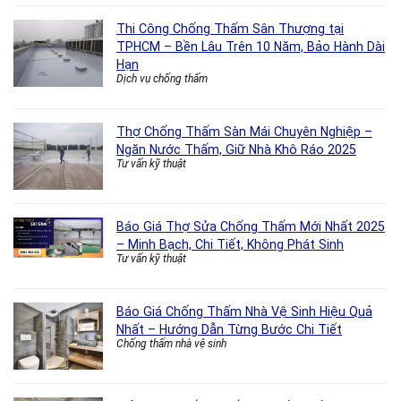
Thi Công Chống Thấm Sân Thượng tại
TPHCM – Bền Lâu Trên 10 Năm, Bảo Hành Dài
Hạn
Dịch vụ chống thấm
Thợ Chống Thấm Sàn Mái Chuyên Nghiệp –
Ngăn Nước Thấm, Giữ Nhà Khô Ráo 2025
Tư vấn kỹ thuật
Báo Giá Thợ Sửa Chống Thấm Mới Nhất 2025
– Minh Bạch, Chi Tiết, Không Phát Sinh
Tư vấn kỹ thuật
Báo Giá Chống Thấm Nhà Vệ Sinh Hiệu Quả
Nhất – Hướng Dẫn Từng Bước Chi Tiết
Chống thấm nhà vệ sinh