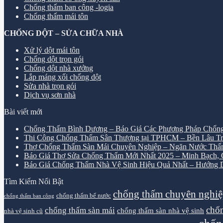
Chống thấm ban công -logia
Chống thấm mái tôn
CHỐNG DỘT – SỬA CHỮA NHÀ
Xử lý dột mái tôn
Chống dột trọn gói
Chống dột nhà xưởng
Lắp máng xối chống dột
Sửa nhà trọn gói
Dịch vụ sơn nhà
Bài viết mới
Chống Thấm Bình Dương – Báo Giá Các Phương Pháp Chống
Thi Công Chống Thấm Sân Thượng tại TPHCM – Bền Lâu Tr
Thợ Chống Thấm Sàn Mái Chuyên Nghiệp – Ngăn Nước Thấ
Báo Giá Thợ Sửa Chống Thấm Mới Nhất 2025 – Minh Bạch, Ch
Báo Giá Chống Thấm Nhà Vệ Sinh Hiệu Quả Nhất – Hướng D
Tìm Kiếm Nổi Bật
chống thấm chuyên nghi
chống thấm bể nước
chống thấm ban công
chốn
chống thấm sàn mái
chống thấm sàn nhà vệ sinh
nhà vệ sinh cũ