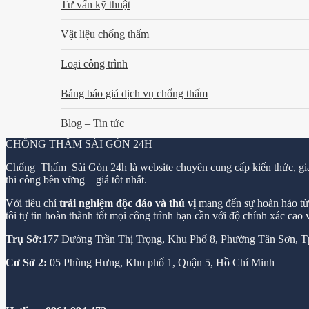
Tư vấn kỹ thuật
Vật liệu chống thấm
Loại công trình
Bảng báo giá dịch vụ chống thấm
Blog – Tin tức
CHỐNG THẤM SÀI GÒN 24H
Chống Thấm Sài Gòn 24h
là website chuyên cung cấp kiến thức, gi
thi công bền vững – giá tốt nhất.
Với tiêu chí
trải nghiệm độc đáo và thú vị
mang đến sự hoàn hảo từ k
tôi tự tin hoàn thành tốt mọi công trình bạn cần với độ chính xác cao
Trụ Sở:
177 Đường Trần Thị Trọng, Khu Phố 8, Phường Tân Sơn,
Cơ Sở 2:
05 Phùng Hưng, Khu phố 1, Quận 5, Hồ Chí Minh