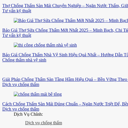
Thợ Chống Thấm Sàn Mái Chuyên Nghiệp – Ngăn Nước Thấm, Gi
Tư vấn kỹ thuật
Báo Giá Thợ Sửa Chống Thấm Mới Nhất 2025 – Minh Bạch, Chi Tiế
Tư vấn kỹ thuật
Báo Giá Chống Thấm Nhà Vệ Sinh Hiệu Quả Nhất – Hướng Dẫn Từ
Chống thấm nhà vệ sinh
Giải Pháp Chống Thấm Sàn Tầng Hầm Hiệu Quả – Bền Vững Theo 
Dịch vụ chống thấm
Cách Chống Thấm Sàn Mái Đúng Chuẩn – Ngăn Nước Triệt Để, B
Dịch vụ chống thấm
Dịch Vụ Chính:
Dịch vụ chống thấm