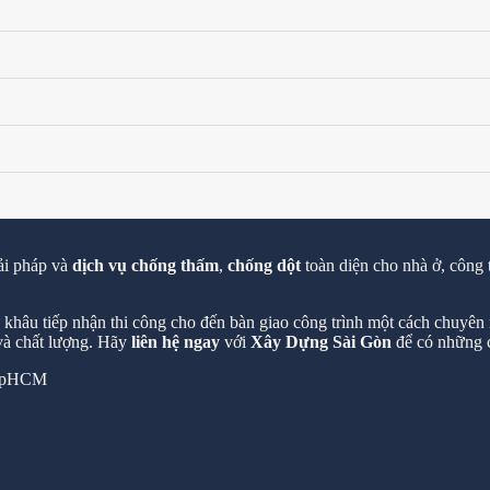
ải pháp và
dịch vụ chống thấm
,
chống dột
toàn diện cho nhà ở, công 
hâu tiếp nhận thi công cho đến bàn giao công trình một cách chuyên n
 và chất lượng. Hãy
liên hệ ngay
với
Xây Dựng Sài Gòn
để có những c
 TpHCM