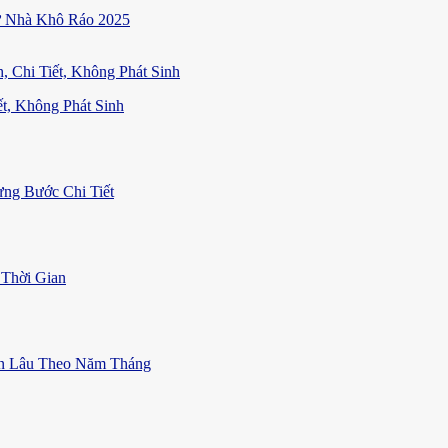
ữ Nhà Khô Ráo 2025
t, Không Phát Sinh
ng Bước Chi Tiết
Thời Gian
ền Lâu Theo Năm Tháng