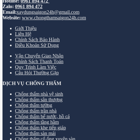
Hotline:
0961 894 472
Zalo:
0961 894 472
Email:
xaydungsaigon24h@gmail.com
Website:
www.chongthamsaigon24h.com
Giới Thiệu
Liên Hệ
Chính Sách Bảo Hành
Điều Khoản Sử Dụng
Vận Chuyển Giao Nhận
Chính Sách Thanh Toán
Quy Trình Làm Việc
Câu Hỏi Thường Gặp
DỊCH VỤ CHỐNG THẤM
Chống thấm nhà vệ sinh
Chống thấm sân thượng
Chống thấm tường
Chống thấm trần nhà
Chống thấm bể nước, hồ cá
Chống thấm tầng hầm
Chống thấm khe tiếp giáp
Chống thấm sàn mái
Chống thấm cổ ống xuyên sàn