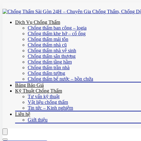
Dịch Vụ Chống Thấm
Chống thấm ban công – logia
Chống thấm khe hở – cổ ống
Chống thấm mái tôn
Chống thấm nhà cũ
Chống thấm nhà vệ sinh
Chống thấm sân thượng
Chống thấm tầng hầm
Chống thấm trần nhà
Chống thấm tường
Chống thấm bể nước – bồn chứa
Bảng Báo Giá
Kỹ Thuật Chống Thấm
Tư vấn kỹ thuật
Vật liệu chống thấm
Tin tức – Kinh nghiệm
Liên hệ
Giới thiệu