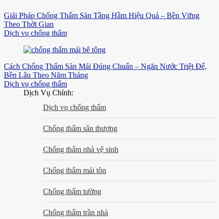
Giải Pháp Chống Thấm Sàn Tầng Hầm Hiệu Quả – Bền Vững
Theo Thời Gian
Dịch vụ chống thấm
Cách Chống Thấm Sàn Mái Đúng Chuẩn – Ngăn Nước Triệt Để,
Bền Lâu Theo Năm Tháng
Dịch vụ chống thấm
Dịch Vụ Chính:
Dịch vụ chống thấm
Chống thấm sân thượng
Chống thấm nhà vệ sinh
Chống thấm mái tôn
Chống thấm tường
Chống thấm trần nhà