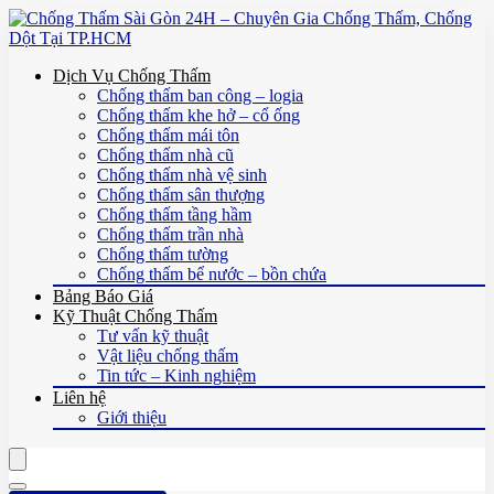
Dịch Vụ Chống Thấm
Chống thấm ban công – logia
Chống thấm khe hở – cổ ống
Chống thấm mái tôn
Chống thấm nhà cũ
Chống thấm nhà vệ sinh
Chống thấm sân thượng
Chống thấm tầng hầm
Chống thấm trần nhà
Chống thấm tường
Chống thấm bể nước – bồn chứa
Bảng Báo Giá
Kỹ Thuật Chống Thấm
Tư vấn kỹ thuật
Vật liệu chống thấm
Tin tức – Kinh nghiệm
Liên hệ
Giới thiệu