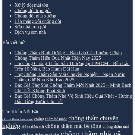
Xử lý dột mái tôn
Chống dột trọn gói
Chống dột nhà xưởng
Lắp máng xối chống dột
Sửa nhà trọn gói
Dịch vụ sơn nhà
Bài viết mới
Chống Thấm Bình Dương – Báo Giá Các Phương Pháp
Chống Thấm Hiệu Quả Nhất Hiện Nay 2025
Thi Công Chống Thấm Sân Thượng tại TPHCM – Bền Lâu
Trên 10 Năm, Bảo Hành Dài Hạn
Thợ Chống Thấm Sàn Mái Chuyên Nghiệp – Ngăn Nước
Thấm, Giữ Nhà Khô Ráo 2025
Báo Giá Thợ Sửa Chống Thấm Mới Nhất 2025 – Minh Bạch,
Chi Tiết, Không Phát Sinh
Báo Giá Chống Thấm Nhà Vệ Sinh Hiệu Quả Nhất – Hướng
Dẫn Từng Bước Chi Tiết
Tìm Kiếm Nổi Bật
chống thấm chuyên
chống thấm bể nước
chống thấm ban công
nghiệp
chống thấm mái bê tông
chống thấm mái
chống thấm mái
chống thấm nhà vệ
chống thấm mái tôn