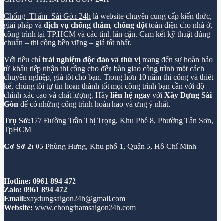
Chống Thấm Sài Gòn 24h
là website chuyên cung cấp kiến thức,
giải pháp và
dịch vụ chống thấm
,
chống dột
toàn diện cho nhà ở,
công trình tại TP.HCM và các tỉnh lân cận. Cam kết kỹ thuật đúng
chuẩn – thi công bền vững – giá tốt nhất.
Với tiêu chí
trải nghiệm độc đáo và thú vị
mang đến sự hoàn hảo
từ khâu tiếp nhận thi công cho đến bàn giao công trình một cách
chuyên nghiệp, giá tốt cho bạn. Trong hơn 10 năm thi công và thiết
kế, chúng tôi tự tin hoàn thành tốt mọi công trình bạn cần với độ
chính xác cao và chất lượng. Hãy
liên hệ ngay
với
Xây Dựng Sài
Gòn
để có những công trình hoàn hảo và ưng ý nhất.
Trụ Sở:
177 Đường Trần Thị Trọng, Khu Phố 8, Phường Tân Sơn,
TpHCM
Cơ Sở 2:
05 Phùng Hưng, Khu phố 1, Quận 5, Hồ Chí Minh
Hotline:
0961 894 472
Zalo:
0961 894 472
Email:
xaydungsaigon24h@gmail.com
Website:
www.chongthamsaigon24h.com