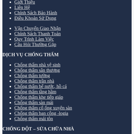
Giới Thiệu
Liên Hệ
Chính Sách Bảo Hành
Điều Khoản Sử Dụng
Vận Chuyển Giao Nhận
Chính Sách Thanh Toán
Quy Trình Làm Việc
Câu Hỏi Thường Gặp
DỊCH VỤ CHỐNG THẤM
Chống thấm nhà vệ sinh
Chống thấm sân thượng
Chống thấm tường
Chống thấm trần nhà
Chống thấm bể nước, hồ cá
Chống thấm tầng hầm
Chống thấm khe tiếp giáp
Chống thấm sàn mái
Chống thấm cổ ống xuyên sàn
Chống thấm ban công -logia
Chống thấm mái tôn
CHỐNG DỘT – SỬA CHỮA NHÀ