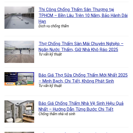
Thi Công Chống Thấm Sân Thượng tại
TPHCM – Bền Lâu Trên 10 Năm, Bảo Hành Dài
Hạn
Dịch vụ chống thấm
Thợ Chống Thấm Sàn Mái Chuyên Nghiệp –
Ngăn Nước Thấm, Giữ Nhà Khô Ráo 2025
Tư vấn kỹ thuật
Báo Giá Thợ Sửa Chống Thấm Mới Nhất 2025
– Minh Bạch, Chi Tiết, Không Phát Sinh
Tư vấn kỹ thuật
Báo Giá Chống Thấm Nhà Vệ Sinh Hiệu Quả
Nhất – Hướng Dẫn Từng Bước Chi Tiết
Chống thấm nhà vệ sinh