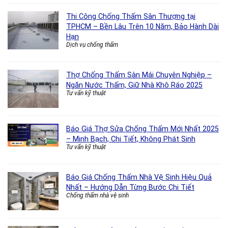
Thi Công Chống Thấm Sân Thượng tại
TPHCM – Bền Lâu Trên 10 Năm, Bảo Hành Dài
Hạn
Dịch vụ chống thấm
Thợ Chống Thấm Sàn Mái Chuyên Nghiệp –
Ngăn Nước Thấm, Giữ Nhà Khô Ráo 2025
Tư vấn kỹ thuật
Báo Giá Thợ Sửa Chống Thấm Mới Nhất 2025
– Minh Bạch, Chi Tiết, Không Phát Sinh
Tư vấn kỹ thuật
Báo Giá Chống Thấm Nhà Vệ Sinh Hiệu Quả
Nhất – Hướng Dẫn Từng Bước Chi Tiết
Chống thấm nhà vệ sinh