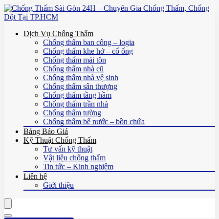
Dịch Vụ Chống Thấm
Chống thấm ban công – logia
Chống thấm khe hở – cổ ống
Chống thấm mái tôn
Chống thấm nhà cũ
Chống thấm nhà vệ sinh
Chống thấm sân thượng
Chống thấm tầng hầm
Chống thấm trần nhà
Chống thấm tường
Chống thấm bể nước – bồn chứa
Bảng Báo Giá
Kỹ Thuật Chống Thấm
Tư vấn kỹ thuật
Vật liệu chống thấm
Tin tức – Kinh nghiệm
Liên hệ
Giới thiệu