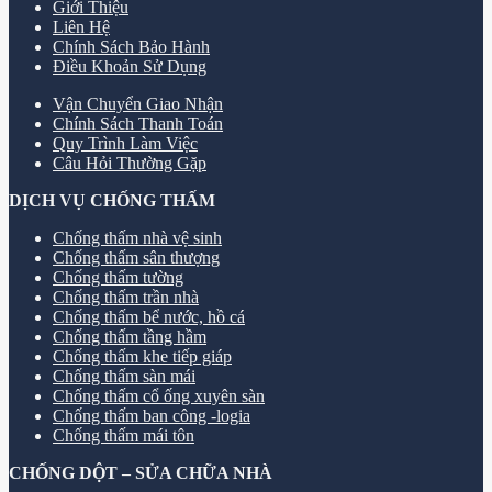
Giới Thiệu
Liên Hệ
Chính Sách Bảo Hành
Điều Khoản Sử Dụng
Vận Chuyển Giao Nhận
Chính Sách Thanh Toán
Quy Trình Làm Việc
Câu Hỏi Thường Gặp
DỊCH VỤ CHỐNG THẤM
Chống thấm nhà vệ sinh
Chống thấm sân thượng
Chống thấm tường
Chống thấm trần nhà
Chống thấm bể nước, hồ cá
Chống thấm tầng hầm
Chống thấm khe tiếp giáp
Chống thấm sàn mái
Chống thấm cổ ống xuyên sàn
Chống thấm ban công -logia
Chống thấm mái tôn
CHỐNG DỘT – SỬA CHỮA NHÀ