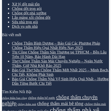
Xử lý dột mái tôn
Chống dột trọn gói
Chống dột nhà xưởng
Lắp máng xối chống dột
Sửa nhà trọn gói
Dịch vụ sơn nhà
Bài viết mới
Chống Thấm Bình Dương – Báo Giá Các Phương Pháp
Chống Thấm Hiệu Quả Nhất Hiện Nay 2025
Thi Công Chống Thấm Sân Thượng tại TPHCM – Bền Lâu
Trên 10 Năm, Bảo Hành Dài Hạn
Thợ Chống Thấm Sàn Mái Chuyên Nghiệp – Ngăn Nước
Thấm, Giữ Nhà Khô Ráo 2025
Báo Giá Thợ Sửa Chống Thấm Mới Nhất 2025 – Minh Bạch,
Chi Tiết, Không Phát Sinh
Báo Giá Chống Thấm Nhà Vệ Sinh Hiệu Quả Nhất – Hướng
Dẫn Từng Bước Chi Tiết
Tìm Kiếm Nổi Bật
chống thấm chuyên
chống thấm bể nước
chống thấm ban công
nghiệp
chống thấm mái bê tông
chống thấm mái
chống thấm mái
chống thấm nhà vệ
chống thấm mái tôn