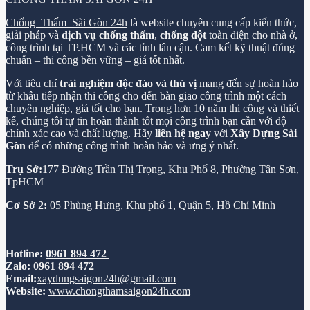
Chống Thấm Sài Gòn 24h
là website chuyên cung cấp kiến thức,
giải pháp và
dịch vụ chống thấm
,
chống dột
toàn diện cho nhà ở,
công trình tại TP.HCM và các tỉnh lân cận. Cam kết kỹ thuật đúng
chuẩn – thi công bền vững – giá tốt nhất.
Với tiêu chí
trải nghiệm độc đáo và thú vị
mang đến sự hoàn hảo
từ khâu tiếp nhận thi công cho đến bàn giao công trình một cách
chuyên nghiệp, giá tốt cho bạn. Trong hơn 10 năm thi công và thiết
kế, chúng tôi tự tin hoàn thành tốt mọi công trình bạn cần với độ
chính xác cao và chất lượng. Hãy
liên hệ ngay
với
Xây Dựng Sài
Gòn
để có những công trình hoàn hảo và ưng ý nhất.
Trụ Sở:
177 Đường Trần Thị Trọng, Khu Phố 8, Phường Tân Sơn,
TpHCM
Cơ Sở 2:
05 Phùng Hưng, Khu phố 1, Quận 5, Hồ Chí Minh
Hotline:
0961 894 472
Zalo:
0961 894 472
Email:
xaydungsaigon24h@gmail.com
Website:
www.chongthamsaigon24h.com