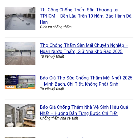
Thi Công Chống Thấm Sân Thượng tại
TPHCM – Bền Lâu Trên 10 Năm, Bảo Hành Dài
Hạn
Dịch vụ chống thấm
Thợ Chống Thấm Sàn Mái Chuyên Nghiệp –
Ngăn Nước Thấm, Giữ Nhà Khô Ráo 2025
Tư vấn kỹ thuật
Báo Giá Thợ Sửa Chống Thấm Mới Nhất 2025
– Minh Bạch, Chi Tiết, Không Phát Sinh
Tư vấn kỹ thuật
Báo Giá Chống Thấm Nhà Vệ Sinh Hiệu Quả
Nhất – Hướng Dẫn Từng Bước Chi Tiết
Chống thấm nhà vệ sinh