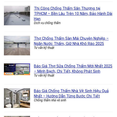
Thi Công Chống Thấm Sân Thượng tại
TPHCM – Bền Lâu Trên 10 Năm, Bảo Hành Dài
Hạn
Dịch vụ chống thấm
Thợ Chống Thấm Sàn Mái Chuyên Nghiệp –
Ngăn Nước Thấm, Giữ Nhà Khô Ráo 2025
Tư vấn kỹ thuật
Báo Giá Thợ Sửa Chống Thấm Mới Nhất 2025
– Minh Bạch, Chi Tiết, Không Phát Sinh
Tư vấn kỹ thuật
Báo Giá Chống Thấm Nhà Vệ Sinh Hiệu Quả
Nhất – Hướng Dẫn Từng Bước Chi Tiết
Chống thấm nhà vệ sinh