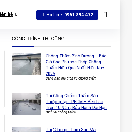
iên hệ
Hotline: 0961 894 472
CÔNG TRÌNH THI CÔNG
Chống Thấm Bình Dương – Báo
Giá Các Phương Pháp Chống
Thấm Hiệu Quả Nhất Hiện Nay
2025
Bảng báo giá dịch vụ chống thấm
Thi Công Chống Thấm Sân
Thượng tại TPHCM – Bền Lâu
Trên 10 Năm, Bảo Hành Dài Hạn
Dịch vụ chống thấm
Thợ Chống Thấm Sàn Mái