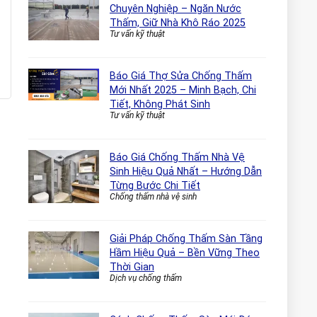
Chuyên Nghiệp – Ngăn Nước
Thấm, Giữ Nhà Khô Ráo 2025
Tư vấn kỹ thuật
Báo Giá Thợ Sửa Chống Thấm
Mới Nhất 2025 – Minh Bạch, Chi
Tiết, Không Phát Sinh
Tư vấn kỹ thuật
Báo Giá Chống Thấm Nhà Vệ
Sinh Hiệu Quả Nhất – Hướng Dẫn
Từng Bước Chi Tiết
Chống thấm nhà vệ sinh
Giải Pháp Chống Thấm Sàn Tầng
Hầm Hiệu Quả – Bền Vững Theo
Thời Gian
Dịch vụ chống thấm