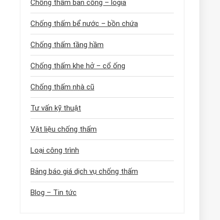
Chống thấm ban công – logia
Chống thấm bể nước – bồn chứa
Chống thấm tầng hầm
Chống thấm khe hở – cổ ống
Chống thấm nhà cũ
Tư vấn kỹ thuật
Vật liệu chống thấm
Loại công trình
Bảng báo giá dịch vụ chống thấm
Blog – Tin tức