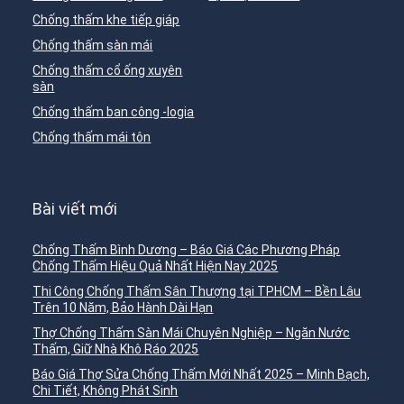
Chống thấm khe tiếp giáp
Chống thấm sàn mái
Chống thấm cổ ống xuyên
sàn
Chống thấm ban công -logia
Chống thấm mái tôn
Bài viết mới
Chống Thấm Bình Dương – Báo Giá Các Phương Pháp
Chống Thấm Hiệu Quả Nhất Hiện Nay 2025
Thi Công Chống Thấm Sân Thượng tại TPHCM – Bền Lâu
Trên 10 Năm, Bảo Hành Dài Hạn
Thợ Chống Thấm Sàn Mái Chuyên Nghiệp – Ngăn Nước
Thấm, Giữ Nhà Khô Ráo 2025
Báo Giá Thợ Sửa Chống Thấm Mới Nhất 2025 – Minh Bạch,
Chi Tiết, Không Phát Sinh