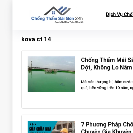
Dịch Vụ Ch
kova ct 14
Chống Thấm Mái Sâ
Dột, Không Lo Nấm
Mái sân thượng bị thấm nước
quả, bền vững trên 10 năm, ngă
7 Phương Pháp Chố
Chuyên Gia Khuyên