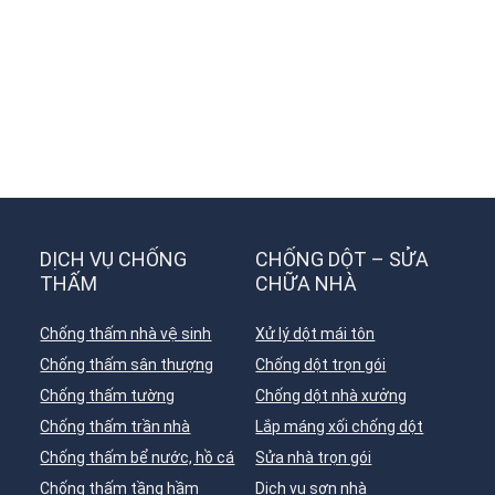
DỊCH VỤ CHỐNG
CHỐNG DỘT – SỬA
THẤM
CHỮA NHÀ
Chống thấm nhà vệ sinh
Xử lý dột mái tôn
Chống thấm sân thượng
Chống dột trọn gói
Chống thấm tường
Chống dột nhà xưởng
Chống thấm trần nhà
Lắp máng xối chống dột
Chống thấm bể nước, hồ cá
Sửa nhà trọn gói
Chống thấm tầng hầm
Dịch vụ sơn nhà