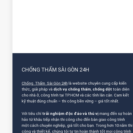
CHỐNG THẤM SÀI GÒN 24H
Chống Thấm Sài Gòn 24h
là website chuyên cung cấp kiến
thức, giải pháp và
dịch vụ chống thấm
,
chống dột
toàn diện
cho nhà ở, công trình tại TP.HCM và các tỉnh lân cận. Cam kết
kỹ thuật đúng chuẩn – thi công bền vững – giá tốt nhất.
Với tiêu chí
trải nghiệm độc đáo và thú vị
mang đến sự hoàn
hảo từ khâu tiếp nhận thi công cho đến bàn giao công trình
một cách chuyên nghiệp, giá tốt cho bạn. Trong hơn 10 năm thi
công và thiết kế, chúng tôi tự tin hoàn thành tốt mọi công trình