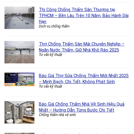
Thi Công Chống Thấm Sân Thượng tại
TPHCM – Bền Lâu Trên 10 Năm, Bảo Hành Dài
Hạn
Dịch vụ chống thấm
Thợ Chống Thấm Sàn Mái Chuyên Nghiệp –
Ngăn Nước Thấm, Giữ Nhà Khô Ráo 2025
Tư vấn kỹ thuật
Báo Giá Thợ Sửa Chống Thấm Mới Nhất 2025
– Minh Bạch, Chi Tiết, Không Phát Sinh
Tư vấn kỹ thuật
Báo Giá Chống Thấm Nhà Vệ Sinh Hiệu Quả
Nhất – Hướng Dẫn Từng Bước Chi Tiết
Chống thấm nhà vệ sinh