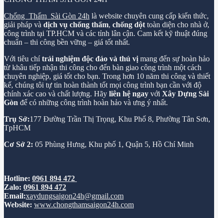
Chống Thấm Sài Gòn 24h
là website chuyên cung cấp kiến thức,
giải pháp và
dịch vụ chống thấm
,
chống dột
toàn diện cho nhà ở,
công trình tại TP.HCM và các tỉnh lân cận. Cam kết kỹ thuật đúng
chuẩn – thi công bền vững – giá tốt nhất.
Với tiêu chí
trải nghiệm độc đáo và thú vị
mang đến sự hoàn hảo
từ khâu tiếp nhận thi công cho đến bàn giao công trình một cách
chuyên nghiệp, giá tốt cho bạn. Trong hơn 10 năm thi công và thiết
kế, chúng tôi tự tin hoàn thành tốt mọi công trình bạn cần với độ
chính xác cao và chất lượng. Hãy
liên hệ ngay
với
Xây Dựng Sài
Gòn
để có những công trình hoàn hảo và ưng ý nhất.
Trụ Sở:
177 Đường Trần Thị Trọng, Khu Phố 8, Phường Tân Sơn,
TpHCM
Cơ Sở 2:
05 Phùng Hưng, Khu phố 1, Quận 5, Hồ Chí Minh
Hotline:
0961 894 472
Zalo:
0961 894 472
Email:
xaydungsaigon24h@gmail.com
Website:
www.chongthamsaigon24h.com