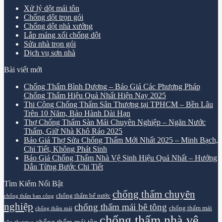
Xử lý dột mái tôn
Chống dột trọn gói
Chống dột nhà xưởng
Lắp máng xối chống dột
Sửa nhà trọn gói
Dịch vụ sơn nhà
Bài viết mới
Chống Thấm Bình Dương – Báo Giá Các Phương Pháp
Chống Thấm Hiệu Quả Nhất Hiện Nay 2025
Thi Công Chống Thấm Sân Thượng tại TPHCM – Bền Lâu
Trên 10 Năm, Bảo Hành Dài Hạn
Thợ Chống Thấm Sàn Mái Chuyên Nghiệp – Ngăn Nước
Thấm, Giữ Nhà Khô Ráo 2025
Báo Giá Thợ Sửa Chống Thấm Mới Nhất 2025 – Minh Bạch,
Chi Tiết, Không Phát Sinh
Báo Giá Chống Thấm Nhà Vệ Sinh Hiệu Quả Nhất – Hướng
Dẫn Từng Bước Chi Tiết
Tìm Kiếm Nổi Bật
chống thấm chuyên
chống thấm bể nước
chống thấm ban công
nghiệp
chống thấm mái bê tông
chống thấm mái
chống thấm mái
chống thấm nhà vệ
chống thấm mái tôn