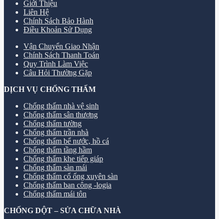
Giới Thiệu
Liên Hệ
Chính Sách Bảo Hành
Điều Khoản Sử Dụng
Vận Chuyển Giao Nhận
Chính Sách Thanh Toán
Quy Trình Làm Việc
Câu Hỏi Thường Gặp
DỊCH VỤ CHỐNG THẤM
Chống thấm nhà vệ sinh
Chống thấm sân thượng
Chống thấm tường
Chống thấm trần nhà
Chống thấm bể nước, hồ cá
Chống thấm tầng hầm
Chống thấm khe tiếp giáp
Chống thấm sàn mái
Chống thấm cổ ống xuyên sàn
Chống thấm ban công -logia
Chống thấm mái tôn
CHỐNG DỘT – SỬA CHỮA NHÀ