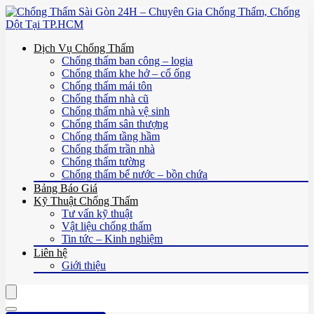
Dịch Vụ Chống Thấm
Chống thấm ban công – logia
Chống thấm khe hở – cổ ống
Chống thấm mái tôn
Chống thấm nhà cũ
Chống thấm nhà vệ sinh
Chống thấm sân thượng
Chống thấm tầng hầm
Chống thấm trần nhà
Chống thấm tường
Chống thấm bể nước – bồn chứa
Bảng Báo Giá
Kỹ Thuật Chống Thấm
Tư vấn kỹ thuật
Vật liệu chống thấm
Tin tức – Kinh nghiệm
Liên hệ
Giới thiệu