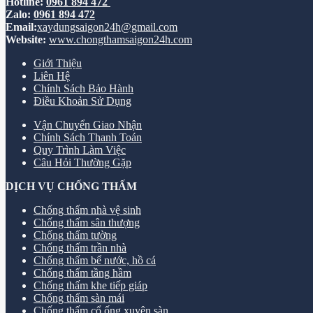
Hotline:
0961 894 472
Zalo:
0961 894 472
Email:
xaydungsaigon24h@gmail.com
Website:
www.chongthamsaigon24h.com
Giới Thiệu
Liên Hệ
Chính Sách Bảo Hành
Điều Khoản Sử Dụng
Vận Chuyển Giao Nhận
Chính Sách Thanh Toán
Quy Trình Làm Việc
Câu Hỏi Thường Gặp
DỊCH VỤ CHỐNG THẤM
Chống thấm nhà vệ sinh
Chống thấm sân thượng
Chống thấm tường
Chống thấm trần nhà
Chống thấm bể nước, hồ cá
Chống thấm tầng hầm
Chống thấm khe tiếp giáp
Chống thấm sàn mái
Chống thấm cổ ống xuyên sàn