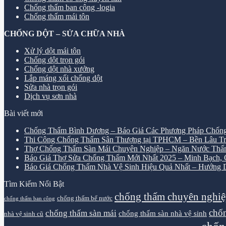
Chống thấm ban công -logia
Chống thấm mái tôn
CHỐNG DỘT – SỬA CHỮA NHÀ
Xử lý dột mái tôn
Chống dột trọn gói
Chống dột nhà xưởng
Lắp máng xối chống dột
Sửa nhà trọn gói
Dịch vụ sơn nhà
Bài viết mới
Chống Thấm Bình Dương – Báo Giá Các Phương Pháp Chống
Thi Công Chống Thấm Sân Thượng tại TPHCM – Bền Lâu Tr
Thợ Chống Thấm Sàn Mái Chuyên Nghiệp – Ngăn Nước Thấ
Báo Giá Thợ Sửa Chống Thấm Mới Nhất 2025 – Minh Bạch, Ch
Báo Giá Chống Thấm Nhà Vệ Sinh Hiệu Quả Nhất – Hướng D
Tìm Kiếm Nổi Bật
chống thấm chuyên nghi
chống thấm bể nước
chống thấm ban công
chốn
chống thấm sàn mái
chống thấm sàn nhà vệ sinh
nhà vệ sinh cũ