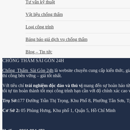
Tư vấn kỹ thuật
Vật liệu chống thấm
Loại công trình
Bảng báo giá dịch vụ chống thấm
Blog – Tin tức
CHỐNG THẤM SÀI GÒN 24H
Chống Thấm Sài Gòn 24h
là website chuyên cung cấp kiến thức, gi
thi công bền vững – giá tốt nhất.
Với tiêu chí
trải nghiệm độc đáo và thú vị
mang đến sự hoàn hảo từ k
tôi tự tin hoàn thành tốt mọi công trình bạn cần với độ chính xác cao
Trụ Sở:
177 Đường Trần Thị Trọng, Khu Phố 8, Phường Tân Sơn,
Cơ Sở 2:
05 Phùng Hưng, Khu phố 1, Quận 5, Hồ Chí Minh