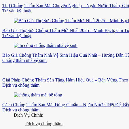
Thợ Chống Thấm Sàn Mái Chuyên Nghiệp – Ngăn Nước Thấm, Gi
Tư vấn kỹ thuật
Báo Giá Thợ Sửa Chống Thấm Mới Nhất 2025 – Minh Bạch, Chi Tiế
Tư vấn kỹ thuật
Báo Giá Chống Thấm Nhà Vệ Sinh Hiệu Quả Nhất – Hướng Dẫn Từ
Chống thấm nhà vệ sinh
Giải Pháp Chống Thấm Sàn Tầng Hầm Hiệu Quả – Bền Vững Theo 
Dịch vụ chống thấm
Cách Chống Thấm Sàn Mái Đúng Chuẩn – Ngăn Nước Triệt Để, B
Dịch vụ chống thấm
Dịch Vụ Chính:
Dịch vụ chống thấm