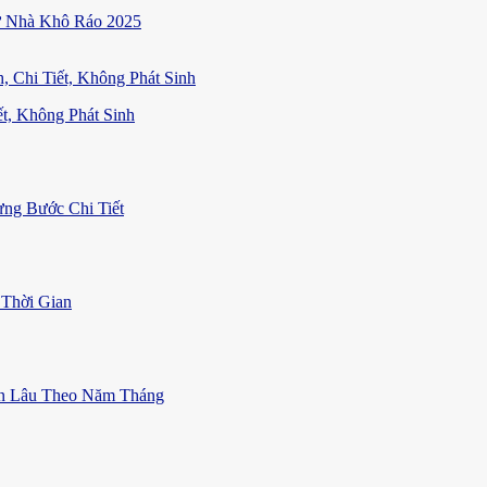
ữ Nhà Khô Ráo 2025
t, Không Phát Sinh
ng Bước Chi Tiết
Thời Gian
ền Lâu Theo Năm Tháng