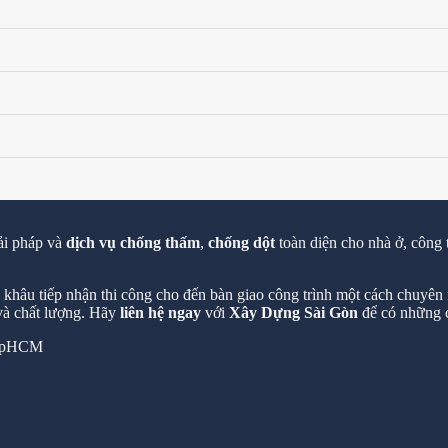
ải pháp và
dịch vụ chống thấm
,
chống dột
toàn diện cho nhà ở, công 
hâu tiếp nhận thi công cho đến bàn giao công trình một cách chuyên n
 và chất lượng. Hãy
liên hệ ngay
với
Xây Dựng Sài Gòn
để có những c
 TpHCM