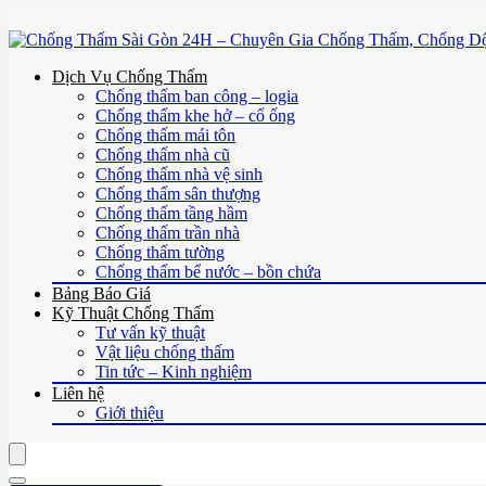
Dịch Vụ Chống Thấm
Chống thấm ban công – logia
Chống thấm khe hở – cổ ống
Chống thấm mái tôn
Chống thấm nhà cũ
Chống thấm nhà vệ sinh
Chống thấm sân thượng
Chống thấm tầng hầm
Chống thấm trần nhà
Chống thấm tường
Chống thấm bể nước – bồn chứa
Bảng Báo Giá
Kỹ Thuật Chống Thấm
Tư vấn kỹ thuật
Vật liệu chống thấm
Tin tức – Kinh nghiệm
Liên hệ
Giới thiệu