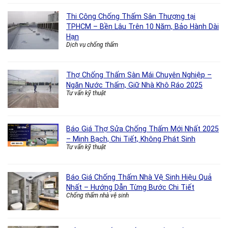
Thi Công Chống Thấm Sân Thượng tại
TPHCM – Bền Lâu Trên 10 Năm, Bảo Hành Dài
Hạn
Dịch vụ chống thấm
Thợ Chống Thấm Sàn Mái Chuyên Nghiệp –
Ngăn Nước Thấm, Giữ Nhà Khô Ráo 2025
Tư vấn kỹ thuật
Báo Giá Thợ Sửa Chống Thấm Mới Nhất 2025
– Minh Bạch, Chi Tiết, Không Phát Sinh
Tư vấn kỹ thuật
Báo Giá Chống Thấm Nhà Vệ Sinh Hiệu Quả
Nhất – Hướng Dẫn Từng Bước Chi Tiết
Chống thấm nhà vệ sinh