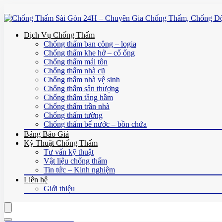
Dịch Vụ Chống Thấm
Chống thấm ban công – logia
Chống thấm khe hở – cổ ống
Chống thấm mái tôn
Chống thấm nhà cũ
Chống thấm nhà vệ sinh
Chống thấm sân thượng
Chống thấm tầng hầm
Chống thấm trần nhà
Chống thấm tường
Chống thấm bể nước – bồn chứa
Bảng Báo Giá
Kỹ Thuật Chống Thấm
Tư vấn kỹ thuật
Vật liệu chống thấm
Tin tức – Kinh nghiệm
Liên hệ
Giới thiệu