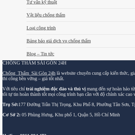
Tư vấn kỹ thuật
Vật liệu chống thấm
Loại công trình
Bảng báo giá dịch vụ chống thấm
Blog – Tin tức
CHỐNG THẤM SÀI GÒN 24H
Chống Thấm Sài Gòn 24h
là website chuyên cung cấp kiến thức, gi
thi công bền vững – giá tốt nhất.
Với tiêu chí
trải nghiệm độc đáo và thú vị
mang đến sự hoàn hảo từ k
tôi tự tin hoàn thành tốt mọi công trình bạn cần với độ chính xác cao
Trụ Sở:
177 Đường Trần Thị Trọng, Khu Phố 8, Phường Tân Sơn,
Cơ Sở 2:
05 Phùng Hưng, Khu phố 1, Quận 5, Hồ Chí Minh