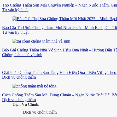
Thợ Chống Thấm Sàn Mái Chuyên Nghiệp – Ngăn Nước Thấm, Gi
Tư vấn kỹ thuật
Báo Giá Thợ Sửa Chống Thấm Mới Nhất 2025 – Minh Bạch, Chi Tiế
Tư vấn kỹ thuật
Báo Giá Chống Thấm Nhà Vệ Sinh Hiệu Quả Nhất – Hướng Dẫn Từ
Chống thấm nhà vệ sinh
Giải Pháp Chống Thấm Sàn Tầng Hầm Hiệu Quả – Bền Vững Theo 
Dịch vụ chống thấm
Cách Chống Thấm Sàn Mái Đúng Chuẩn – Ngăn Nước Triệt Để, B
Dịch vụ chống thấm
Dịch Vụ Chính:
Dịch vụ chống thấm