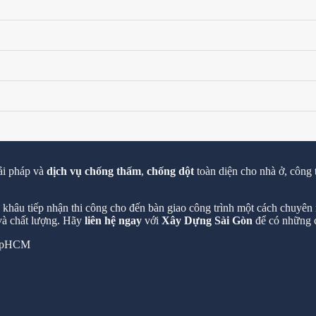
ải pháp và
dịch vụ chống thấm
,
chống dột
toàn diện cho nhà ở, công 
hâu tiếp nhận thi công cho đến bàn giao công trình một cách chuyên n
 và chất lượng. Hãy
liên hệ ngay
với
Xây Dựng Sài Gòn
để có những c
 TpHCM