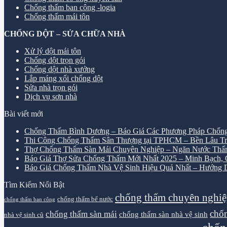
Chống thấm ban công -logia
Chống thấm mái tôn
CHỐNG DỘT – SỬA CHỮA NHÀ
Xử lý dột mái tôn
Chống dột trọn gói
Chống dột nhà xưởng
Lắp máng xối chống dột
Sửa nhà trọn gói
Dịch vụ sơn nhà
Bài viết mới
Chống Thấm Bình Dương – Báo Giá Các Phương Pháp Chống
Thi Công Chống Thấm Sân Thượng tại TPHCM – Bền Lâu Tr
Thợ Chống Thấm Sàn Mái Chuyên Nghiệp – Ngăn Nước Thấ
Báo Giá Thợ Sửa Chống Thấm Mới Nhất 2025 – Minh Bạch, Ch
Báo Giá Chống Thấm Nhà Vệ Sinh Hiệu Quả Nhất – Hướng D
Tìm Kiếm Nổi Bật
chống thấm chuyên nghi
chống thấm bể nước
chống thấm ban công
chốn
chống thấm sàn mái
chống thấm sàn nhà vệ sinh
nhà vệ sinh cũ