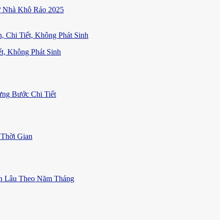
ữ Nhà Khô Ráo 2025
t, Không Phát Sinh
ng Bước Chi Tiết
Thời Gian
ền Lâu Theo Năm Tháng