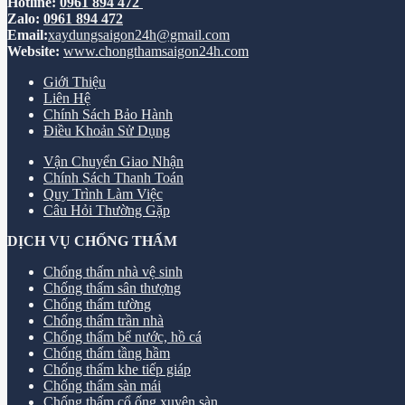
Hotline:
0961 894 472
Zalo:
0961 894 472
Email:
xaydungsaigon24h@gmail.com
Website:
www.chongthamsaigon24h.com
Giới Thiệu
Liên Hệ
Chính Sách Bảo Hành
Điều Khoản Sử Dụng
Vận Chuyển Giao Nhận
Chính Sách Thanh Toán
Quy Trình Làm Việc
Câu Hỏi Thường Gặp
DỊCH VỤ CHỐNG THẤM
Chống thấm nhà vệ sinh
Chống thấm sân thượng
Chống thấm tường
Chống thấm trần nhà
Chống thấm bể nước, hồ cá
Chống thấm tầng hầm
Chống thấm khe tiếp giáp
Chống thấm sàn mái
Chống thấm cổ ống xuyên sàn