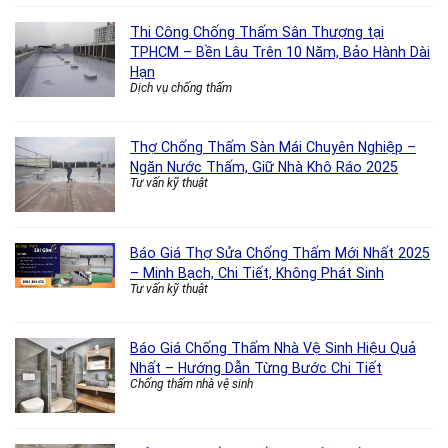
Thi Công Chống Thấm Sân Thượng tại
TPHCM – Bền Lâu Trên 10 Năm, Bảo Hành Dài
Hạn
Dịch vụ chống thấm
Thợ Chống Thấm Sàn Mái Chuyên Nghiệp –
Ngăn Nước Thấm, Giữ Nhà Khô Ráo 2025
Tư vấn kỹ thuật
Báo Giá Thợ Sửa Chống Thấm Mới Nhất 2025
– Minh Bạch, Chi Tiết, Không Phát Sinh
Tư vấn kỹ thuật
Báo Giá Chống Thấm Nhà Vệ Sinh Hiệu Quả
Nhất – Hướng Dẫn Từng Bước Chi Tiết
Chống thấm nhà vệ sinh