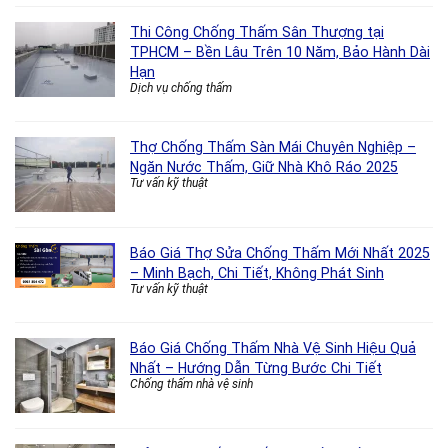
Thi Công Chống Thấm Sân Thượng tại
TPHCM – Bền Lâu Trên 10 Năm, Bảo Hành Dài
Hạn
Dịch vụ chống thấm
Thợ Chống Thấm Sàn Mái Chuyên Nghiệp –
Ngăn Nước Thấm, Giữ Nhà Khô Ráo 2025
Tư vấn kỹ thuật
Báo Giá Thợ Sửa Chống Thấm Mới Nhất 2025
– Minh Bạch, Chi Tiết, Không Phát Sinh
Tư vấn kỹ thuật
Báo Giá Chống Thấm Nhà Vệ Sinh Hiệu Quả
Nhất – Hướng Dẫn Từng Bước Chi Tiết
Chống thấm nhà vệ sinh