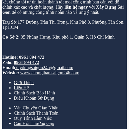
kế, chúng tôi tự tin hoàn thành tốt mọi công trình bạn cần với độ
chính xác cao và chất lượng. Hãy
liên hệ ngay
với
Xây Dựng Sài
Gòn
để có những công trình hoàn hảo và ưng ý nhất.
Trụ Sở:
177 Đường Trần Thị Trọng, Khu Phố 8, Phường Tân Sơn,
TpHCM
Cơ Sở 2:
05 Phùng Hưng, Khu phố 1, Quận 5, Hồ Chí Minh
Hotline:
0961 894 472
Zalo:
0961 894 472
Email:
xaydungsaigon24h@gmail.com
Website:
www.chongthamsaigon24h.com
Giới Thiệu
Liên Hệ
Chính Sách Bảo Hành
Điều Khoản Sử Dụng
Vận Chuyển Giao Nhận
Chính Sách Thanh Toán
Quy Trình Làm Việc
Câu Hỏi Thường Gặp