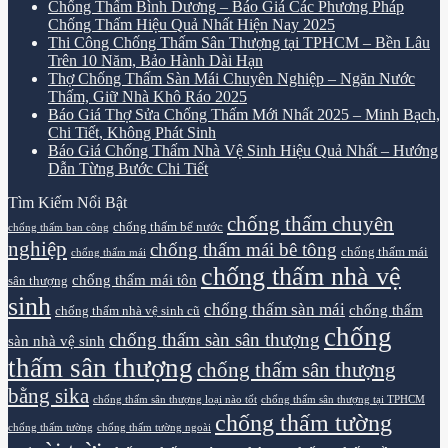
Chống Thấm Bình Dương – Báo Giá Các Phương Pháp
Chống Thấm Hiệu Quả Nhất Hiện Nay 2025
Thi Công Chống Thấm Sân Thượng tại TPHCM – Bền Lâu
Trên 10 Năm, Bảo Hành Dài Hạn
Thợ Chống Thấm Sàn Mái Chuyên Nghiệp – Ngăn Nước
Thấm, Giữ Nhà Khô Ráo 2025
Báo Giá Thợ Sửa Chống Thấm Mới Nhất 2025 – Minh Bạch,
Chi Tiết, Không Phát Sinh
Báo Giá Chống Thấm Nhà Vệ Sinh Hiệu Quả Nhất – Hướng
Dẫn Từng Bước Chi Tiết
Tìm Kiếm Nổi Bật
chống thấm chuyên
chống thấm bể nước
chống thấm ban công
nghiệp
chống thấm mái bê tông
chống thấm mái
chống thấm mái
chống thấm nhà vệ
chống thấm mái tôn
sân thượng
sinh
chống thấm sàn mái
chống thấm
chống thấm nhà vệ sinh cũ
chống
chống thấm sàn sân thượng
sàn nhà vệ sinh
thấm sân thượng
chống thấm sân thượng
bằng sika
chống thấm sân thượng loại nào tốt
chống thấm sân thượng tại TPHCM
chống thấm tường
chống thấm tường
chống thấm tường ngoài