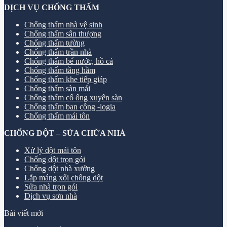
DỊCH VỤ CHỐNG THẤM
Chống thấm nhà vệ sinh
Chống thấm sân thượng
Chống thấm tường
Chống thấm trần nhà
Chống thấm bể nước, hồ cá
Chống thấm tầng hầm
Chống thấm khe tiếp giáp
Chống thấm sàn mái
Chống thấm cổ ống xuyên sàn
Chống thấm ban công -logia
Chống thấm mái tôn
CHỐNG DỘT – SỬA CHỮA NHÀ
Xử lý dột mái tôn
Chống dột trọn gói
Chống dột nhà xưởng
Lắp máng xối chống dột
Sửa nhà trọn gói
Dịch vụ sơn nhà
Bài viết mới