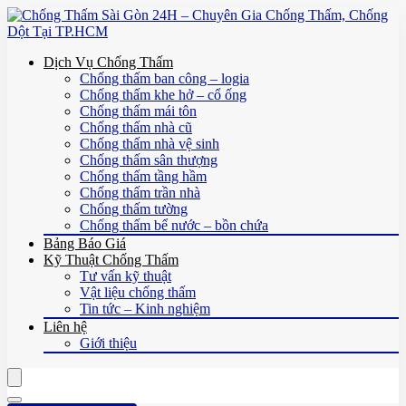
Dịch Vụ Chống Thấm
Chống thấm ban công – logia
Chống thấm khe hở – cổ ống
Chống thấm mái tôn
Chống thấm nhà cũ
Chống thấm nhà vệ sinh
Chống thấm sân thượng
Chống thấm tầng hầm
Chống thấm trần nhà
Chống thấm tường
Chống thấm bể nước – bồn chứa
Bảng Báo Giá
Kỹ Thuật Chống Thấm
Tư vấn kỹ thuật
Vật liệu chống thấm
Tin tức – Kinh nghiệm
Liên hệ
Giới thiệu