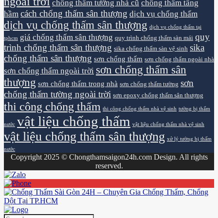
ngoài trời
chống thấm tường nhà cũ
chống thấm tầng
cách chống thấm sân thượng
hầm
dịch vụ chống thấm
dịch vụ chống thấm sân thượng
dịch vụ chống thấm tại
quy
giá chống thấm sân thượng
quy trình chống thấm sàn mái
tphcm
trình chống thấm sân thượng
sika
sika chống thấm sàn vệ sinh
chống thấm sân thượng
sơn chống thấm
sơn chống thấm ngoài nhà
sơn chống thấm sân
sơn chống thấm ngoài trời
thượng
sơn
sơn chống thấm trong nhà
sơn chống thấm tường
chống thấm tường ngoài trời
sơn epoxy chống thấm sân thượng
thi công chống thấm
thi công chống thấm nhà vệ sinh
tường bị thấm
vật liệu chống thấm
nước
vật liệu chống thấm nhà vệ sinh
vật liệu chống thấm sân thượng
xử lý tường bị thấm
nước
Copyright 2025 © Chongthamsaigon24h.com Design. All rights
reserved.