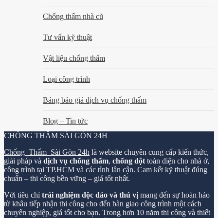
Chống thấm nhà cũ
Tư vấn kỹ thuật
Vật liệu chống thấm
Loại công trình
Bảng báo giá dịch vụ chống thấm
Blog – Tin tức
CHỐNG THẤM SÀI GÒN 24H
Chống Thấm Sài Gòn 24h
là website chuyên cung cấp kiến thức,
giải pháp và
dịch vụ chống thấm
,
chống dột
toàn diện cho nhà ở,
công trình tại TP.HCM và các tỉnh lân cận. Cam kết kỹ thuật đúng
chuẩn – thi công bền vững – giá tốt nhất.
Với tiêu chí
trải nghiệm độc đáo và thú vị
mang đến sự hoàn hảo
từ khâu tiếp nhận thi công cho đến bàn giao công trình một cách
chuyên nghiệp, giá tốt cho bạn. Trong hơn 10 năm thi công và thiết