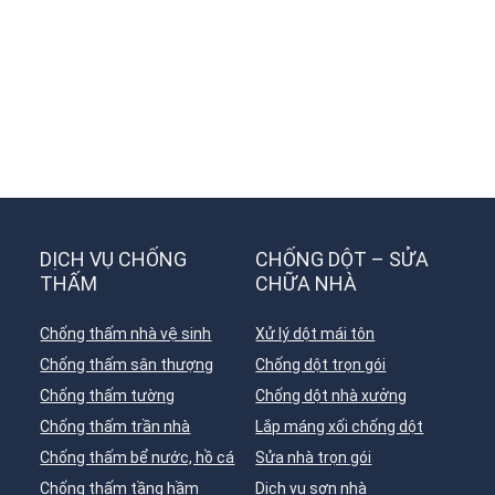
DỊCH VỤ CHỐNG
CHỐNG DỘT – SỬA
THẤM
CHỮA NHÀ
Chống thấm nhà vệ sinh
Xử lý dột mái tôn
Chống thấm sân thượng
Chống dột trọn gói
Chống thấm tường
Chống dột nhà xưởng
Chống thấm trần nhà
Lắp máng xối chống dột
Chống thấm bể nước, hồ cá
Sửa nhà trọn gói
Chống thấm tầng hầm
Dịch vụ sơn nhà