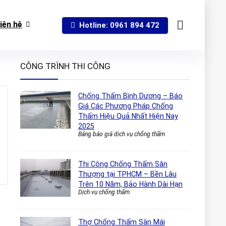
iên hệ
Hotline: 0961 894 472
CÔNG TRÌNH THI CÔNG
Chống Thấm Bình Dương – Báo
Giá Các Phương Pháp Chống
Thấm Hiệu Quả Nhất Hiện Nay
2025
Bảng báo giá dịch vụ chống thấm
Thi Công Chống Thấm Sân
Thượng tại TPHCM – Bền Lâu
Trên 10 Năm, Bảo Hành Dài Hạn
Dịch vụ chống thấm
Thợ Chống Thấm Sàn Mái