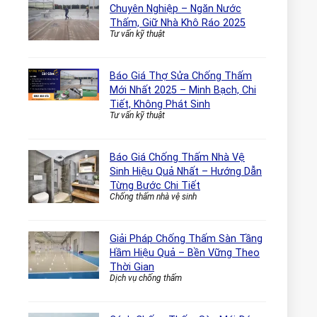
Chuyên Nghiệp – Ngăn Nước
Thấm, Giữ Nhà Khô Ráo 2025
Tư vấn kỹ thuật
Báo Giá Thợ Sửa Chống Thấm
Mới Nhất 2025 – Minh Bạch, Chi
Tiết, Không Phát Sinh
Tư vấn kỹ thuật
Báo Giá Chống Thấm Nhà Vệ
Sinh Hiệu Quả Nhất – Hướng Dẫn
Từng Bước Chi Tiết
Chống thấm nhà vệ sinh
Giải Pháp Chống Thấm Sàn Tầng
Hầm Hiệu Quả – Bền Vững Theo
Thời Gian
Dịch vụ chống thấm