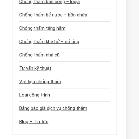
Chống thấm ban công – logia
Chống thấm bể nước – bồn chứa
Chống thấm tầng hầm
Chống thấm khe hở – cổ ống
Chống thấm nhà cũ
Tư vấn kỹ thuật
Vật liệu chống thấm
Loại công trình
Bảng báo giá dịch vụ chống thấm
Blog – Tin tức