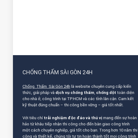
CHỐNG THẤM SÀI GÒN 24H
Chống Thấm Sài Gòn 24h
là website chuyên cung cấp kiến
thức, giải pháp và
dịch vụ chống thấm
,
chống dột
toàn diện
cho nhà ở, công trình tại TP.HCM và các tỉnh lân cận. Cam kết
kỹ thuật đúng chuẩn – thi công bền vững – giá tốt nhất.
Với tiêu chí
trải nghiệm độc đáo và thú vị
mang đến sự hoàn
hảo từ khâu tiếp nhận thi công cho đến bàn giao công trình
một cách chuyên nghiệp, giá tốt cho bạn. Trong hơn 10 năm thi
công và thiết kế, chúng tôi tự tin hoàn thành tốt mọi công trình