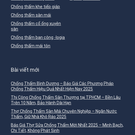
Chống thấm khe tiếp giáp
Chống thấm sàn mái
Chống thấm cổ ống xuyên
sàn
Chống thấm ban công -logia
Chống thấm mái tôn
Bài viết mới
Chống Thấm Bình Dương – Báo Giá Các Phương Pháp
Chống Thấm Hiệu Quả Nhất Hiện Nay 2025
Thi Công Chống Thấm Sân Thượng tại TPHCM – Bền Lâu
Trên 10 Năm, Bảo Hành Dài Hạn
Thợ Chống Thấm Sàn Mái Chuyên Nghiệp – Ngăn Nước
Thấm, Giữ Nhà Khô Ráo 2025
Báo Giá Thợ Sửa Chống Thấm Mới Nhất 2025 – Minh Bạch,
Chi Tiết, Không Phát Sinh