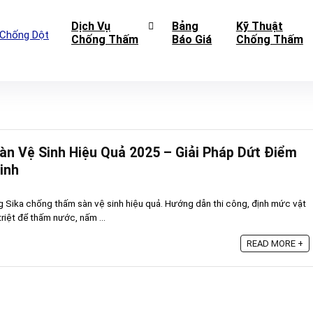
Dịch Vụ
Bảng
Kỹ Thuật
Chống Thấm
Báo Giá
Chống Thấm
inh
n Vệ Sinh Hiệu Quả 2025 – Giải Pháp Dứt Điểm
inh
ng Sika chống thấm sàn vệ sinh hiệu quả. Hướng dẫn thi công, định mức vật
 triệt để thấm nước, nấm ...
READ MORE +