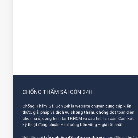
CHỐNG THẤM SÀI GÒN 24H
Chống Thấm Sài Gòn 24h
là website chuyên cung cấp kiến
thức, giải pháp và
dịch vụ chống thấm
,
chống dột
toàn diện
cho nhà ở, công trình tại TP.HCM và các tỉnh lân cận. Cam kết
kỹ thuật đúng chuẩn – thi công bền vững – giá tốt nhất.
Với tiêu chí
trải nghiệm độc đáo và thú vị
mang đến sự hoàn