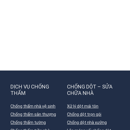
DỊCH VỤ CHỐNG
CHỐNG DỘT – SỬA
THẤM
CHỮA NHÀ
Chống thấm nhà vệ sinh
Xử lý dột mái tôn
Chống thấm sân thượng
Chống dột trọn gói
Chống thấm tường
Chống dột nhà xưởng