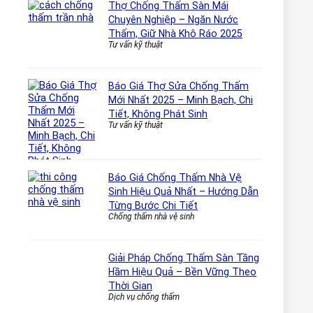
Thợ Chống Thấm Sàn Mái
Chuyên Nghiệp – Ngăn Nước
Thấm, Giữ Nhà Khô Ráo 2025
Tư vấn kỹ thuật
Báo Giá Thợ Sửa Chống Thấm
Mới Nhất 2025 – Minh Bạch, Chi
Tiết, Không Phát Sinh
Tư vấn kỹ thuật
Báo Giá Chống Thấm Nhà Vệ
Sinh Hiệu Quả Nhất – Hướng Dẫn
Từng Bước Chi Tiết
Chống thấm nhà vệ sinh
Giải Pháp Chống Thấm Sàn Tầng
Hầm Hiệu Quả – Bền Vững Theo
Thời Gian
Dịch vụ chống thấm