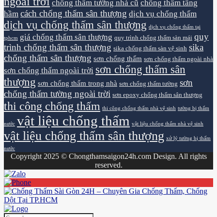
ngoài trời
chống thấm tường nhà cũ
chống thấm tầng
cách chống thấm sân thượng
hầm
dịch vụ chống thấm
dịch vụ chống thấm sân thượng
dịch vụ chống thấm tại
quy
giá chống thấm sân thượng
quy trình chống thấm sàn mái
tphcm
trình chống thấm sân thượng
sika
sika chống thấm sàn vệ sinh
chống thấm sân thượng
sơn chống thấm
sơn chống thấm ngoài nhà
sơn chống thấm sân
sơn chống thấm ngoài trời
thượng
sơn
sơn chống thấm trong nhà
sơn chống thấm tường
chống thấm tường ngoài trời
sơn epoxy chống thấm sân thượng
thi công chống thấm
thi công chống thấm nhà vệ sinh
tường bị thấm
vật liệu chống thấm
nước
vật liệu chống thấm nhà vệ sinh
vật liệu chống thấm sân thượng
xử lý tường bị thấm
nước
Copyright 2025 © Chongthamsaigon24h.com Design. All rights
reserved.