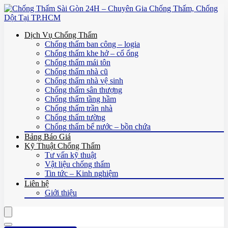
Dịch Vụ Chống Thấm
Chống thấm ban công – logia
Chống thấm khe hở – cổ ống
Chống thấm mái tôn
Chống thấm nhà cũ
Chống thấm nhà vệ sinh
Chống thấm sân thượng
Chống thấm tầng hầm
Chống thấm trần nhà
Chống thấm tường
Chống thấm bể nước – bồn chứa
Bảng Báo Giá
Kỹ Thuật Chống Thấm
Tư vấn kỹ thuật
Vật liệu chống thấm
Tin tức – Kinh nghiệm
Liên hệ
Giới thiệu