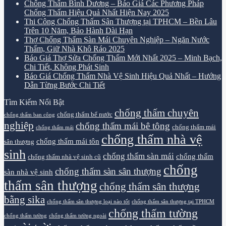
Chống Thấm Bình Dương – Báo Giá Các Phương Pháp
Chống Thấm Hiệu Quả Nhất Hiện Nay 2025
Thi Công Chống Thấm Sân Thượng tại TPHCM – Bền Lâu
Trên 10 Năm, Bảo Hành Dài Hạn
Thợ Chống Thấm Sàn Mái Chuyên Nghiệp – Ngăn Nước
Thấm, Giữ Nhà Khô Ráo 2025
Báo Giá Thợ Sửa Chống Thấm Mới Nhất 2025 – Minh Bạch,
Chi Tiết, Không Phát Sinh
Báo Giá Chống Thấm Nhà Vệ Sinh Hiệu Quả Nhất – Hướng
Dẫn Từng Bước Chi Tiết
Tìm Kiếm Nổi Bật
chống thấm chuyên
chống thấm bể nước
chống thấm ban công
nghiệp
chống thấm mái bê tông
chống thấm mái
chống thấm mái
chống thấm nhà vệ
chống thấm mái tôn
sân thượng
sinh
chống thấm sàn mái
chống thấm
chống thấm nhà vệ sinh cũ
chống
chống thấm sàn sân thượng
sàn nhà vệ sinh
thấm sân thượng
chống thấm sân thượng
bằng sika
chống thấm sân thượng loại nào tốt
chống thấm sân thượng tại TPHCM
chống thấm tường
chống thấm tường
chống thấm tường ngoài