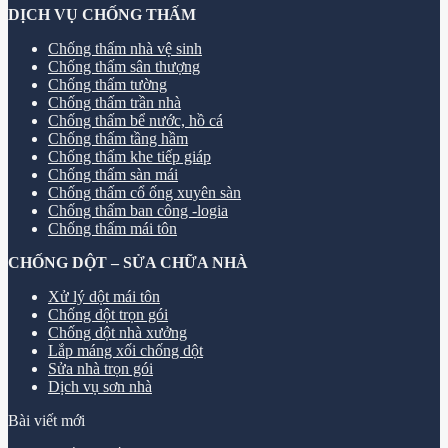
DỊCH VỤ CHỐNG THẤM
Chống thấm nhà vệ sinh
Chống thấm sân thượng
Chống thấm tường
Chống thấm trần nhà
Chống thấm bể nước, hồ cá
Chống thấm tầng hầm
Chống thấm khe tiếp giáp
Chống thấm sàn mái
Chống thấm cổ ống xuyên sàn
Chống thấm ban công -logia
Chống thấm mái tôn
CHỐNG DỘT – SỬA CHỮA NHÀ
Xử lý dột mái tôn
Chống dột trọn gói
Chống dột nhà xưởng
Lắp máng xối chống dột
Sửa nhà trọn gói
Dịch vụ sơn nhà
Bài viết mới