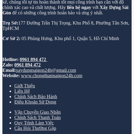
kế, chúng tôi tự tin hoàn thành tốt mọi công trình bạn cần với độ
chính xác cao và chất lượng. Hãy
liên hệ ngay
với
Xây Dựng Sài
Gòn
để có những công trình hoàn hảo và ưng ý nhất.
Trụ Sở:
177 Đường Trần Thị Trọng, Khu Phố 8, Phường Tân Sơn,
TpHCM
Cơ Sở 2:
05 Phùng Hưng, Khu phố 1, Quận 5, Hồ Chí Minh
Hotline:
0961 894 472
Zalo:
0961 894 472
Email:
xaydungsaigon24h@gmail.com
Website:
www.chongthamsaigon24h.com
Giới Thiệu
Liên Hệ
Chính Sách Bảo Hành
Điều Khoản Sử Dụng
Vận Chuyển Giao Nhận
Chính Sách Thanh Toán
Quy Trình Làm Việc
Câu Hỏi Thường Gặp