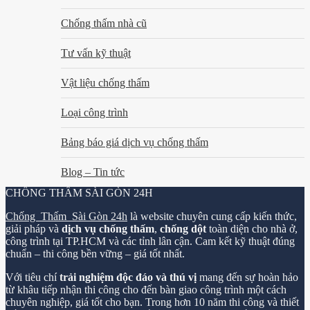
Chống thấm nhà cũ
Tư vấn kỹ thuật
Vật liệu chống thấm
Loại công trình
Bảng báo giá dịch vụ chống thấm
Blog – Tin tức
CHỐNG THẤM SÀI GÒN 24H
Chống Thấm Sài Gòn 24h
là website chuyên cung cấp kiến thức,
giải pháp và
dịch vụ chống thấm
,
chống dột
toàn diện cho nhà ở,
công trình tại TP.HCM và các tỉnh lân cận. Cam kết kỹ thuật đúng
chuẩn – thi công bền vững – giá tốt nhất.
Với tiêu chí
trải nghiệm độc đáo và thú vị
mang đến sự hoàn hảo
từ khâu tiếp nhận thi công cho đến bàn giao công trình một cách
chuyên nghiệp, giá tốt cho bạn. Trong hơn 10 năm thi công và thiết