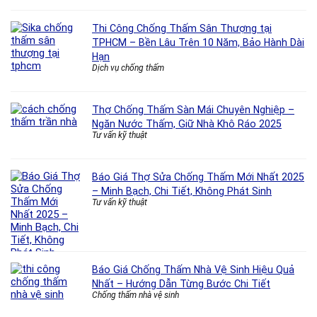
Thi Công Chống Thấm Sân Thượng tại
TPHCM – Bền Lâu Trên 10 Năm, Bảo Hành Dài
Hạn
Dịch vụ chống thấm
Thợ Chống Thấm Sàn Mái Chuyên Nghiệp –
Ngăn Nước Thấm, Giữ Nhà Khô Ráo 2025
Tư vấn kỹ thuật
Báo Giá Thợ Sửa Chống Thấm Mới Nhất 2025
– Minh Bạch, Chi Tiết, Không Phát Sinh
Tư vấn kỹ thuật
Báo Giá Chống Thấm Nhà Vệ Sinh Hiệu Quả
Nhất – Hướng Dẫn Từng Bước Chi Tiết
Chống thấm nhà vệ sinh