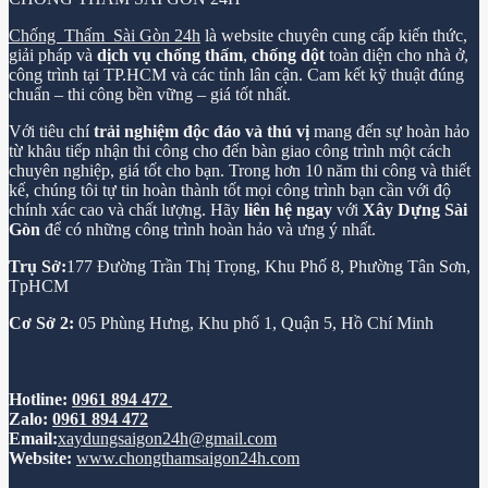
Chống Thấm Sài Gòn 24h
là website chuyên cung cấp kiến thức,
giải pháp và
dịch vụ chống thấm
,
chống dột
toàn diện cho nhà ở,
công trình tại TP.HCM và các tỉnh lân cận. Cam kết kỹ thuật đúng
chuẩn – thi công bền vững – giá tốt nhất.
Với tiêu chí
trải nghiệm độc đáo và thú vị
mang đến sự hoàn hảo
từ khâu tiếp nhận thi công cho đến bàn giao công trình một cách
chuyên nghiệp, giá tốt cho bạn. Trong hơn 10 năm thi công và thiết
kế, chúng tôi tự tin hoàn thành tốt mọi công trình bạn cần với độ
chính xác cao và chất lượng. Hãy
liên hệ ngay
với
Xây Dựng Sài
Gòn
để có những công trình hoàn hảo và ưng ý nhất.
Trụ Sở:
177 Đường Trần Thị Trọng, Khu Phố 8, Phường Tân Sơn,
TpHCM
Cơ Sở 2:
05 Phùng Hưng, Khu phố 1, Quận 5, Hồ Chí Minh
Hotline:
0961 894 472
Zalo:
0961 894 472
Email:
xaydungsaigon24h@gmail.com
Website:
www.chongthamsaigon24h.com