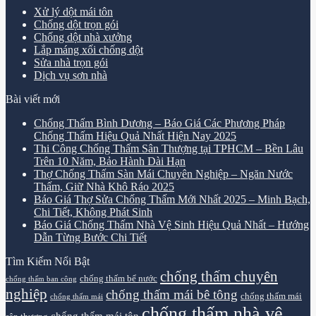
Xử lý dột mái tôn
Chống dột trọn gói
Chống dột nhà xưởng
Lắp máng xối chống dột
Sửa nhà trọn gói
Dịch vụ sơn nhà
Bài viết mới
Chống Thấm Bình Dương – Báo Giá Các Phương Pháp
Chống Thấm Hiệu Quả Nhất Hiện Nay 2025
Thi Công Chống Thấm Sân Thượng tại TPHCM – Bền Lâu
Trên 10 Năm, Bảo Hành Dài Hạn
Thợ Chống Thấm Sàn Mái Chuyên Nghiệp – Ngăn Nước
Thấm, Giữ Nhà Khô Ráo 2025
Báo Giá Thợ Sửa Chống Thấm Mới Nhất 2025 – Minh Bạch,
Chi Tiết, Không Phát Sinh
Báo Giá Chống Thấm Nhà Vệ Sinh Hiệu Quả Nhất – Hướng
Dẫn Từng Bước Chi Tiết
Tìm Kiếm Nổi Bật
chống thấm chuyên
chống thấm bể nước
chống thấm ban công
nghiệp
chống thấm mái bê tông
chống thấm mái
chống thấm mái
chống thấm nhà vệ
chống thấm mái tôn