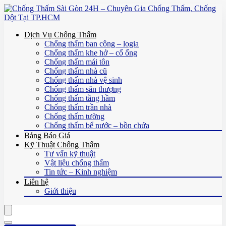
Dịch Vụ Chống Thấm
Chống thấm ban công – logia
Chống thấm khe hở – cổ ống
Chống thấm mái tôn
Chống thấm nhà cũ
Chống thấm nhà vệ sinh
Chống thấm sân thượng
Chống thấm tầng hầm
Chống thấm trần nhà
Chống thấm tường
Chống thấm bể nước – bồn chứa
Bảng Báo Giá
Kỹ Thuật Chống Thấm
Tư vấn kỹ thuật
Vật liệu chống thấm
Tin tức – Kinh nghiệm
Liên hệ
Giới thiệu