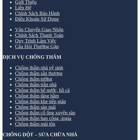
Giới Thiệu
Liên Hệ
Chính Sách Bảo Hành
Điều Khoản Sử Dụng
Vận Chuyển Giao Nhận
Chính Sách Thanh Toán
Quy Trình Làm Việc
Câu Hỏi Thường Gặp
DỊCH VỤ CHỐNG THẤM
Chống thấm nhà vệ sinh
Chống thấm sân thượng
Chống thấm tường
Chống thấm trần nhà
Chống thấm bể nước, hồ cá
Chống thấm tầng hầm
Chống thấm khe tiếp giáp
Chống thấm sàn mái
Chống thấm cổ ống xuyên sàn
Chống thấm ban công -logia
Chống thấm mái tôn
CHỐNG DỘT – SỬA CHỮA NHÀ