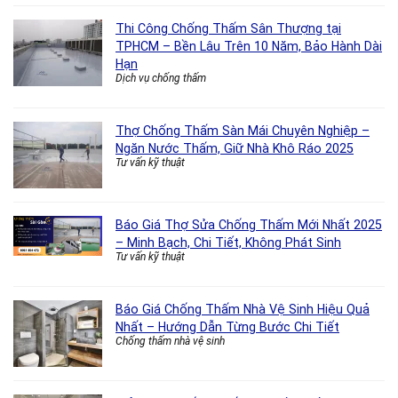
Thi Công Chống Thấm Sân Thượng tại
TPHCM – Bền Lâu Trên 10 Năm, Bảo Hành Dài
Hạn
Dịch vụ chống thấm
Thợ Chống Thấm Sàn Mái Chuyên Nghiệp –
Ngăn Nước Thấm, Giữ Nhà Khô Ráo 2025
Tư vấn kỹ thuật
Báo Giá Thợ Sửa Chống Thấm Mới Nhất 2025
– Minh Bạch, Chi Tiết, Không Phát Sinh
Tư vấn kỹ thuật
Báo Giá Chống Thấm Nhà Vệ Sinh Hiệu Quả
Nhất – Hướng Dẫn Từng Bước Chi Tiết
Chống thấm nhà vệ sinh