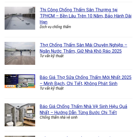
Thi Công Chống Thấm Sân Thượng tại
TPHCM – Bền Lâu Trên 10 Năm, Bảo Hành Dài
Hạn
Dịch vụ chống thấm
Thợ Chống Thấm Sàn Mái Chuyên Nghiệp –
Ngăn Nước Thấm, Giữ Nhà Khô Ráo 2025
Tư vấn kỹ thuật
Báo Giá Thợ Sửa Chống Thấm Mới Nhất 2025
– Minh Bạch, Chi Tiết, Không Phát Sinh
Tư vấn kỹ thuật
Báo Giá Chống Thấm Nhà Vệ Sinh Hiệu Quả
Nhất – Hướng Dẫn Từng Bước Chi Tiết
Chống thấm nhà vệ sinh