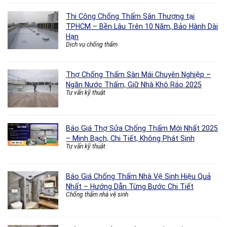
Thi Công Chống Thấm Sân Thượng tại
TPHCM – Bền Lâu Trên 10 Năm, Bảo Hành Dài
Hạn
Dịch vụ chống thấm
Thợ Chống Thấm Sàn Mái Chuyên Nghiệp –
Ngăn Nước Thấm, Giữ Nhà Khô Ráo 2025
Tư vấn kỹ thuật
Báo Giá Thợ Sửa Chống Thấm Mới Nhất 2025
– Minh Bạch, Chi Tiết, Không Phát Sinh
Tư vấn kỹ thuật
Báo Giá Chống Thấm Nhà Vệ Sinh Hiệu Quả
Nhất – Hướng Dẫn Từng Bước Chi Tiết
Chống thấm nhà vệ sinh