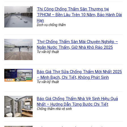
Thi Công Chống Thấm Sân Thượng tại
TPHCM – Bền Lâu Trên 10 Năm, Bảo Hành Dài
Hạn
Dịch vụ chống thấm
Thợ Chống Thấm Sàn Mái Chuyên Nghiệp –
Ngăn Nước Thấm, Giữ Nhà Khô Ráo 2025
Tư vấn kỹ thuật
Báo Giá Thợ Sửa Chống Thấm Mới Nhất 2025
– Minh Bạch, Chi Tiết, Không Phát Sinh
Tư vấn kỹ thuật
Báo Giá Chống Thấm Nhà Vệ Sinh Hiệu Quả
Nhất – Hướng Dẫn Từng Bước Chi Tiết
Chống thấm nhà vệ sinh