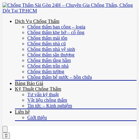
Dịch Vụ Chống Thấm
Chống thấm ban công – logia
Chống thấm khe hở – cổ ống
Chống thấm mái tôn
Chống thấm nhà cũ
Chống thấm nhà vệ sinh
Chống thấm sân thượng
Chống thấm tầng hầm
Chống thấm trần nhà
Chống thấm tường
Chống thấm bể nước – bồn chứa
Bảng Báo Giá
Kỹ Thuật Chống Thấm
Tư vấn kỹ thuật
Vật liệu chống thấm
Tin tức – Kinh nghiệm
Liên hệ
Giới thiệu