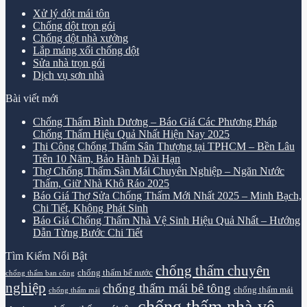
Xử lý dột mái tôn
Chống dột trọn gói
Chống dột nhà xưởng
Lắp máng xối chống dột
Sửa nhà trọn gói
Dịch vụ sơn nhà
Bài viết mới
Chống Thấm Bình Dương – Báo Giá Các Phương Pháp
Chống Thấm Hiệu Quả Nhất Hiện Nay 2025
Thi Công Chống Thấm Sân Thượng tại TPHCM – Bền Lâu
Trên 10 Năm, Bảo Hành Dài Hạn
Thợ Chống Thấm Sàn Mái Chuyên Nghiệp – Ngăn Nước
Thấm, Giữ Nhà Khô Ráo 2025
Báo Giá Thợ Sửa Chống Thấm Mới Nhất 2025 – Minh Bạch,
Chi Tiết, Không Phát Sinh
Báo Giá Chống Thấm Nhà Vệ Sinh Hiệu Quả Nhất – Hướng
Dẫn Từng Bước Chi Tiết
Tìm Kiếm Nổi Bật
chống thấm chuyên
chống thấm bể nước
chống thấm ban công
nghiệp
chống thấm mái bê tông
chống thấm mái
chống thấm mái
chống thấm nhà vệ