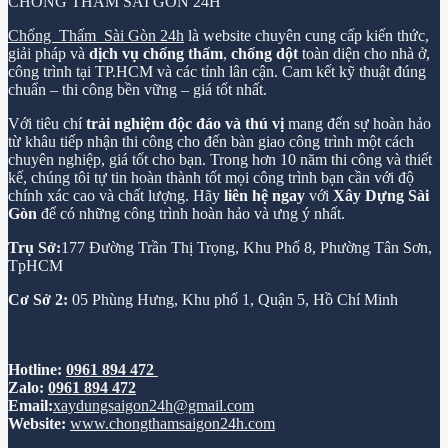
CHỐNG THẤM SÀI GÒN 24H
Chống Thấm Sài Gòn 24h
là website chuyên cung cấp kiến thức,
giải pháp và
dịch vụ chống thấm
,
chống dột
toàn diện cho nhà ở,
công trình tại TP.HCM và các tỉnh lân cận. Cam kết kỹ thuật đúng
chuẩn – thi công bền vững – giá tốt nhất.
Với tiêu chí
trải nghiệm độc đáo và thú vị
mang đến sự hoàn hảo
từ khâu tiếp nhận thi công cho đến bàn giao công trình một cách
chuyên nghiệp, giá tốt cho bạn. Trong hơn 10 năm thi công và thiết
kế, chúng tôi tự tin hoàn thành tốt mọi công trình bạn cần với độ
chính xác cao và chất lượng. Hãy
liên hệ ngay
với
Xây Dựng Sài
Gòn
để có những công trình hoàn hảo và ưng ý nhất.
Trụ Sở:
177 Đường Trần Thị Trọng, Khu Phố 8, Phường Tân Sơn,
TpHCM
Cơ Sở 2:
05 Phùng Hưng, Khu phố 1, Quận 5, Hồ Chí Minh
Hotline:
0961 894 472
Zalo:
0961 894 472
Email:
xaydungsaigon24h@gmail.com
Website:
www.chongthamsaigon24h.com