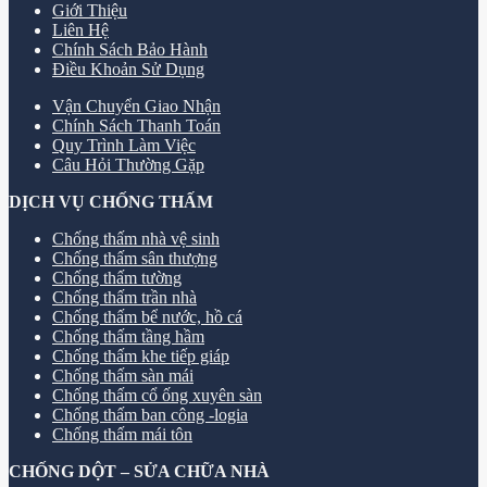
Giới Thiệu
Liên Hệ
Chính Sách Bảo Hành
Điều Khoản Sử Dụng
Vận Chuyển Giao Nhận
Chính Sách Thanh Toán
Quy Trình Làm Việc
Câu Hỏi Thường Gặp
DỊCH VỤ CHỐNG THẤM
Chống thấm nhà vệ sinh
Chống thấm sân thượng
Chống thấm tường
Chống thấm trần nhà
Chống thấm bể nước, hồ cá
Chống thấm tầng hầm
Chống thấm khe tiếp giáp
Chống thấm sàn mái
Chống thấm cổ ống xuyên sàn
Chống thấm ban công -logia
Chống thấm mái tôn
CHỐNG DỘT – SỬA CHỮA NHÀ