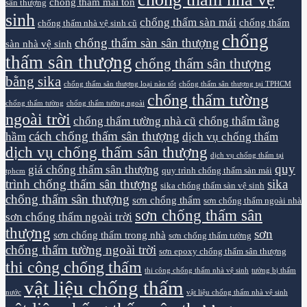
chống thấm mái tôn
sân thượng
sinh
chống thấm sàn mái
chống thấm
chống thấm nhà vệ sinh cũ
chống
chống thấm sàn sân thượng
sàn nhà vệ sinh
thấm sân thượng
chống thấm sân thượng
bằng sika
chống thấm sân thượng loại nào tốt
chống thấm sân thượng tại TPHCM
chống thấm tường
chống thấm tường
chống thấm tường ngoài
ngoài trời
chống thấm tường nhà cũ
chống thấm tầng
cách chống thấm sân thượng
hầm
dịch vụ chống thấm
dịch vụ chống thấm sân thượng
dịch vụ chống thấm tại
quy
giá chống thấm sân thượng
quy trình chống thấm sàn mái
tphcm
trình chống thấm sân thượng
sika
sika chống thấm sàn vệ sinh
chống thấm sân thượng
sơn chống thấm
sơn chống thấm ngoài nhà
sơn chống thấm sân
sơn chống thấm ngoài trời
thượng
sơn
sơn chống thấm trong nhà
sơn chống thấm tường
chống thấm tường ngoài trời
sơn epoxy chống thấm sân thượng
thi công chống thấm
thi công chống thấm nhà vệ sinh
tường bị thấm
vật liệu chống thấm
nước
vật liệu chống thấm nhà vệ sinh