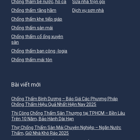
Chống thấm bể nước, hồ cá
Sửa nhà trọn gói
Chống thấm tầng hầm
Dịch vụ sơn nhà
Chống thấm khe tiếp giáp
Chống thấm sàn mái
Chống thấm cổ ống xuyên
sàn
Chống thấm ban công -logia
Chống thấm mái tôn
Bài viết mới
Chống Thấm Bình Dương – Báo Giá Các Phương Pháp
Chống Thấm Hiệu Quả Nhất Hiện Nay 2025
Thi Công Chống Thấm Sân Thượng tại TPHCM – Bền Lâu
Trên 10 Năm, Bảo Hành Dài Hạn
Thợ Chống Thấm Sàn Mái Chuyên Nghiệp – Ngăn Nước
Thấm, Giữ Nhà Khô Ráo 2025