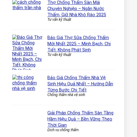
Thợ Chống Thấm Sàn Mái
Chuyên Nghiệp – Ngăn Nước
Thấm, Giữ Nhà Khô Ráo 2025
Tư vấn kỹ thuật
Báo Giá Thợ Sửa Chống Thấm
Mới Nhất 2025 – Minh Bạch, Chi
Tiết, Không Phát Sinh
Tư vấn kỹ thuật
Báo Giá Chống Thấm Nhà Vệ
Sinh Hiệu Quả Nhất – Hướng Dẫn
Từng Bước Chi Tiết
Chống thấm nhà vệ sinh
Giải Pháp Chống Thấm Sàn Tầng
Hầm Hiệu Quả – Bền Vững Theo
Thời Gian
Dịch vụ chống thấm