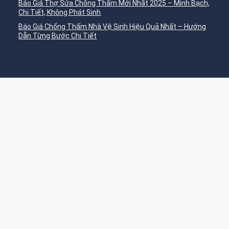
Báo Giá Thợ Sửa Chống Thấm Mới Nhất 2025 – Minh Bạch,
Chi Tiết, Không Phát Sinh
Báo Giá Chống Thấm Nhà Vệ Sinh Hiệu Quả Nhất – Hướng
Dẫn Từng Bước Chi Tiết