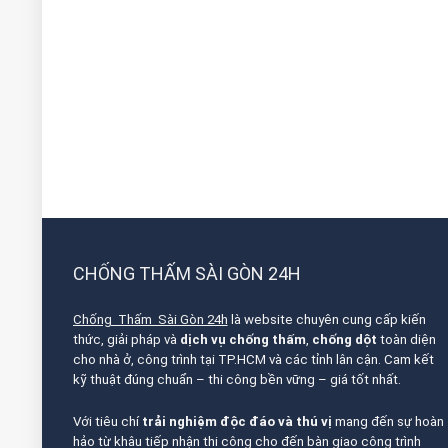
CHỐNG THẤM SÀI GÒN 24H
Chống Thấm Sài Gòn 24h
là website chuyên cung cấp kiến
thức, giải pháp và
dịch vụ chống thấm
,
chống dột
toàn diện
cho nhà ở, công trình tại TP.HCM và các tỉnh lân cận. Cam kết
kỹ thuật đúng chuẩn – thi công bền vững – giá tốt nhất.
Với tiêu chí
trải nghiệm độc đáo và thú vị
mang đến sự hoàn
hảo từ khâu tiếp nhận thi công cho đến bàn giao công trình