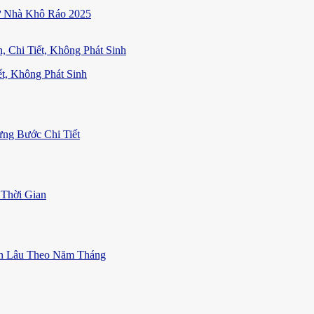
ữ Nhà Khô Ráo 2025
t, Không Phát Sinh
ng Bước Chi Tiết
Thời Gian
ền Lâu Theo Năm Tháng