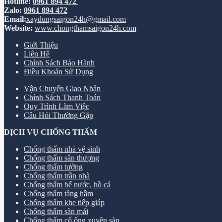
Hotline:
0961 894 472
Zalo:
0961 894 472
Email:
xaydungsaigon24h@gmail.com
Website:
www.chongthamsaigon24h.com
Giới Thiệu
Liên Hệ
Chính Sách Bảo Hành
Điều Khoản Sử Dụng
Vận Chuyển Giao Nhận
Chính Sách Thanh Toán
Quy Trình Làm Việc
Câu Hỏi Thường Gặp
DỊCH VỤ CHỐNG THẤM
Chống thấm nhà vệ sinh
Chống thấm sân thượng
Chống thấm tường
Chống thấm trần nhà
Chống thấm bể nước, hồ cá
Chống thấm tầng hầm
Chống thấm khe tiếp giáp
Chống thấm sàn mái
Chống thấm cổ ống xuyên sàn