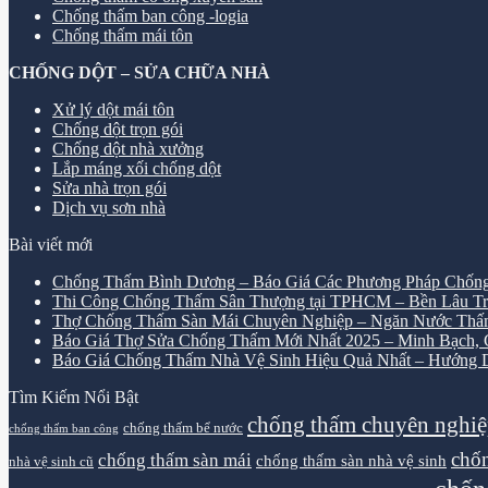
Chống thấm ban công -logia
Chống thấm mái tôn
CHỐNG DỘT – SỬA CHỮA NHÀ
Xử lý dột mái tôn
Chống dột trọn gói
Chống dột nhà xưởng
Lắp máng xối chống dột
Sửa nhà trọn gói
Dịch vụ sơn nhà
Bài viết mới
Chống Thấm Bình Dương – Báo Giá Các Phương Pháp Chống
Thi Công Chống Thấm Sân Thượng tại TPHCM – Bền Lâu Tr
Thợ Chống Thấm Sàn Mái Chuyên Nghiệp – Ngăn Nước Thấ
Báo Giá Thợ Sửa Chống Thấm Mới Nhất 2025 – Minh Bạch, Ch
Báo Giá Chống Thấm Nhà Vệ Sinh Hiệu Quả Nhất – Hướng D
Tìm Kiếm Nổi Bật
chống thấm chuyên nghi
chống thấm bể nước
chống thấm ban công
chốn
chống thấm sàn mái
chống thấm sàn nhà vệ sinh
nhà vệ sinh cũ