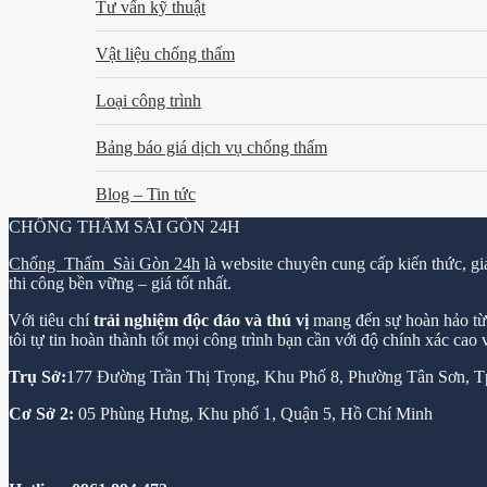
Tư vấn kỹ thuật
Vật liệu chống thấm
Loại công trình
Bảng báo giá dịch vụ chống thấm
Blog – Tin tức
CHỐNG THẤM SÀI GÒN 24H
Chống Thấm Sài Gòn 24h
là website chuyên cung cấp kiến thức, gi
thi công bền vững – giá tốt nhất.
Với tiêu chí
trải nghiệm độc đáo và thú vị
mang đến sự hoàn hảo từ k
tôi tự tin hoàn thành tốt mọi công trình bạn cần với độ chính xác cao
Trụ Sở:
177 Đường Trần Thị Trọng, Khu Phố 8, Phường Tân Sơn,
Cơ Sở 2:
05 Phùng Hưng, Khu phố 1, Quận 5, Hồ Chí Minh