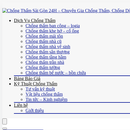
Dịch Vụ Chống Thấm
Chống thấm ban công – logia
Chống thấm khe hở – cổ ống
Chống thấm mái tôn
Chống thấm nhà cũ
Chống thấm nhà vệ sinh
Chống thấm sân thượng
Chống thấm tầng hầm
Chống thấm trần nhà
Chống thấm tường
Chống thấm bể nước – bồn chứa
Bảng Báo Giá
Kỹ Thuật Chống Thấm
Tư vấn kỹ thuật
Vật liệu chống thấm
Tin tức – Kinh nghiệm
Liên hệ
Giới thiệu