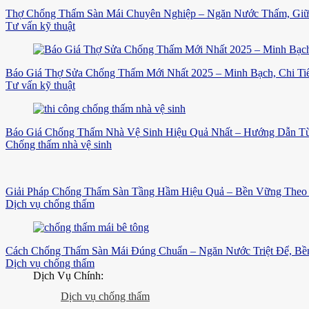
Thợ Chống Thấm Sàn Mái Chuyên Nghiệp – Ngăn Nước Thấm, Gi
Tư vấn kỹ thuật
Báo Giá Thợ Sửa Chống Thấm Mới Nhất 2025 – Minh Bạch, Chi Tiế
Tư vấn kỹ thuật
Báo Giá Chống Thấm Nhà Vệ Sinh Hiệu Quả Nhất – Hướng Dẫn Từ
Chống thấm nhà vệ sinh
Giải Pháp Chống Thấm Sàn Tầng Hầm Hiệu Quả – Bền Vững Theo 
Dịch vụ chống thấm
Cách Chống Thấm Sàn Mái Đúng Chuẩn – Ngăn Nước Triệt Để, B
Dịch vụ chống thấm
Dịch Vụ Chính:
Dịch vụ chống thấm