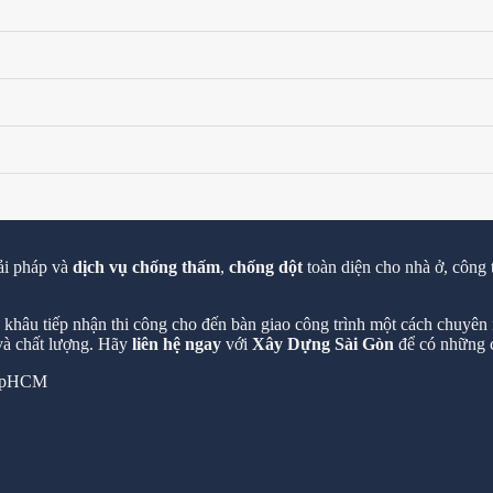
ải pháp và
dịch vụ chống thấm
,
chống dột
toàn diện cho nhà ở, công 
hâu tiếp nhận thi công cho đến bàn giao công trình một cách chuyên n
 và chất lượng. Hãy
liên hệ ngay
với
Xây Dựng Sài Gòn
để có những c
 TpHCM