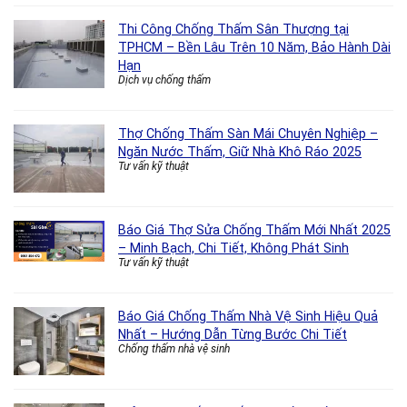
Thi Công Chống Thấm Sân Thượng tại
TPHCM – Bền Lâu Trên 10 Năm, Bảo Hành Dài
Hạn
Dịch vụ chống thấm
Thợ Chống Thấm Sàn Mái Chuyên Nghiệp –
Ngăn Nước Thấm, Giữ Nhà Khô Ráo 2025
Tư vấn kỹ thuật
Báo Giá Thợ Sửa Chống Thấm Mới Nhất 2025
– Minh Bạch, Chi Tiết, Không Phát Sinh
Tư vấn kỹ thuật
Báo Giá Chống Thấm Nhà Vệ Sinh Hiệu Quả
Nhất – Hướng Dẫn Từng Bước Chi Tiết
Chống thấm nhà vệ sinh