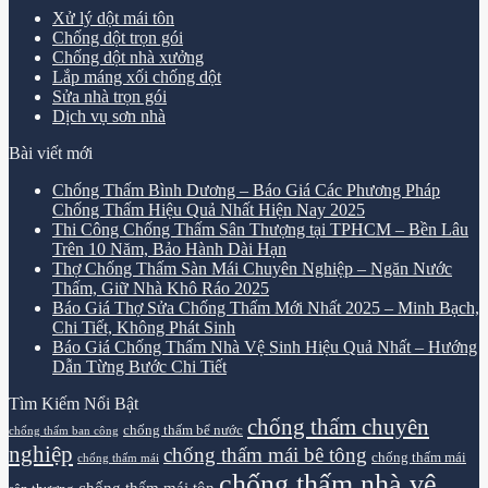
Xử lý dột mái tôn
Chống dột trọn gói
Chống dột nhà xưởng
Lắp máng xối chống dột
Sửa nhà trọn gói
Dịch vụ sơn nhà
Bài viết mới
Chống Thấm Bình Dương – Báo Giá Các Phương Pháp
Chống Thấm Hiệu Quả Nhất Hiện Nay 2025
Thi Công Chống Thấm Sân Thượng tại TPHCM – Bền Lâu
Trên 10 Năm, Bảo Hành Dài Hạn
Thợ Chống Thấm Sàn Mái Chuyên Nghiệp – Ngăn Nước
Thấm, Giữ Nhà Khô Ráo 2025
Báo Giá Thợ Sửa Chống Thấm Mới Nhất 2025 – Minh Bạch,
Chi Tiết, Không Phát Sinh
Báo Giá Chống Thấm Nhà Vệ Sinh Hiệu Quả Nhất – Hướng
Dẫn Từng Bước Chi Tiết
Tìm Kiếm Nổi Bật
chống thấm chuyên
chống thấm bể nước
chống thấm ban công
nghiệp
chống thấm mái bê tông
chống thấm mái
chống thấm mái
chống thấm nhà vệ
chống thấm mái tôn