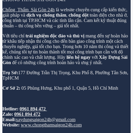
Chống Thấm Sài Gòn 24h
là website chuyên cung cấp kiến thức,
giải pháp và
dịch vụ chống thấm
,
chống dột
toàn diện cho nhà ở,
công trình tại TP.HCM và các tỉnh lân cận. Cam kết kỹ thuật đúng
chuẩn – thi công bền vững – giá tốt nhất.
Với tiêu chí
trải nghiệm độc đáo và thú vị
mang đến sự hoàn hảo
từ khâu tiếp nhận thi công cho đến bàn giao công trình một cách
chuyên nghiệp, giá tốt cho bạn. Trong hơn 10 năm thi công và thiết
kế, chúng tôi tự tin hoàn thành tốt mọi công trình bạn cần với độ
chính xác cao và chất lượng. Hãy
liên hệ ngay
với
Xây Dựng Sài
Gòn
để có những công trình hoàn hảo và ưng ý nhất.
Trụ Sở:
177 Đường Trần Thị Trọng, Khu Phố 8, Phường Tân Sơn,
TpHCM
Cơ Sở 2:
05 Phùng Hưng, Khu phố 1, Quận 5, Hồ Chí Minh
Hotline:
0961 894 472
Zalo:
0961 894 472
Email:
xaydungsaigon24h@gmail.com
Website:
www.chongthamsaigon24h.com