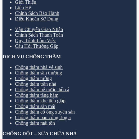
Giới Thiệu
Liên Hệ
Chính Sách Bảo Hành
Điều Khoản Sử Dụng
Vận Chuyển Giao Nhận
Chính Sách Thanh Toán
Quy Trình Làm Việc
Câu Hỏi Thường Gặp
DỊCH VỤ CHỐNG THẤM
Chống thấm nhà vệ sinh
Chống thấm sân thượng
Chống thấm tường
Chống thấm trần nhà
Chống thấm bể nước, hồ cá
Chống thấm tầng hầm
Chống thấm khe tiếp giáp
Chống thấm sàn mái
Chống thấm cổ ống xuyên sàn
Chống thấm ban công -logia
Chống thấm mái tôn
CHỐNG DỘT – SỬA CHỮA NHÀ