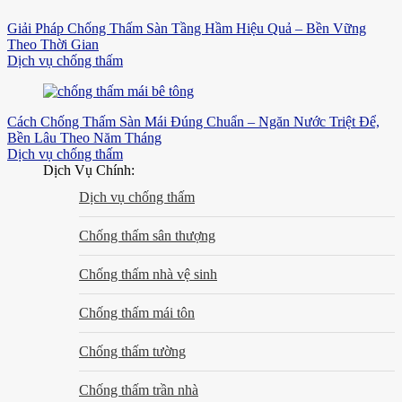
Giải Pháp Chống Thấm Sàn Tầng Hầm Hiệu Quả – Bền Vững
Theo Thời Gian
Dịch vụ chống thấm
Cách Chống Thấm Sàn Mái Đúng Chuẩn – Ngăn Nước Triệt Để,
Bền Lâu Theo Năm Tháng
Dịch vụ chống thấm
Dịch Vụ Chính:
Dịch vụ chống thấm
Chống thấm sân thượng
Chống thấm nhà vệ sinh
Chống thấm mái tôn
Chống thấm tường
Chống thấm trần nhà