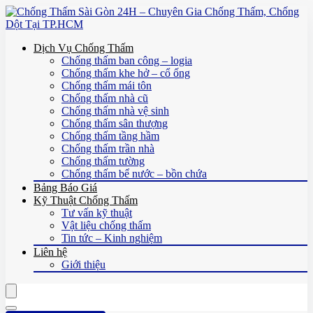
Dịch Vụ Chống Thấm
Chống thấm ban công – logia
Chống thấm khe hở – cổ ống
Chống thấm mái tôn
Chống thấm nhà cũ
Chống thấm nhà vệ sinh
Chống thấm sân thượng
Chống thấm tầng hầm
Chống thấm trần nhà
Chống thấm tường
Chống thấm bể nước – bồn chứa
Bảng Báo Giá
Kỹ Thuật Chống Thấm
Tư vấn kỹ thuật
Vật liệu chống thấm
Tin tức – Kinh nghiệm
Liên hệ
Giới thiệu