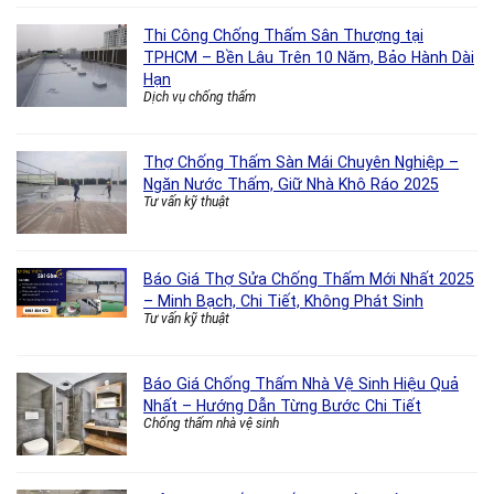
Thi Công Chống Thấm Sân Thượng tại
TPHCM – Bền Lâu Trên 10 Năm, Bảo Hành Dài
Hạn
Dịch vụ chống thấm
Thợ Chống Thấm Sàn Mái Chuyên Nghiệp –
Ngăn Nước Thấm, Giữ Nhà Khô Ráo 2025
Tư vấn kỹ thuật
Báo Giá Thợ Sửa Chống Thấm Mới Nhất 2025
– Minh Bạch, Chi Tiết, Không Phát Sinh
Tư vấn kỹ thuật
Báo Giá Chống Thấm Nhà Vệ Sinh Hiệu Quả
Nhất – Hướng Dẫn Từng Bước Chi Tiết
Chống thấm nhà vệ sinh