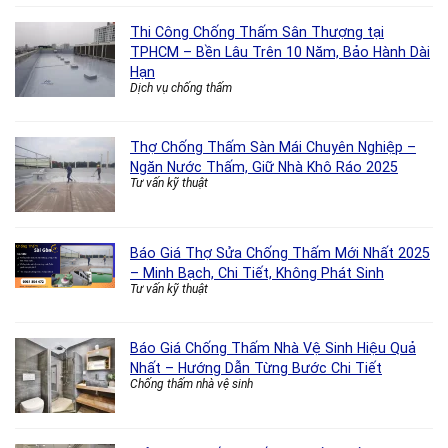
Thi Công Chống Thấm Sân Thượng tại
TPHCM – Bền Lâu Trên 10 Năm, Bảo Hành Dài
Hạn
Dịch vụ chống thấm
Thợ Chống Thấm Sàn Mái Chuyên Nghiệp –
Ngăn Nước Thấm, Giữ Nhà Khô Ráo 2025
Tư vấn kỹ thuật
Báo Giá Thợ Sửa Chống Thấm Mới Nhất 2025
– Minh Bạch, Chi Tiết, Không Phát Sinh
Tư vấn kỹ thuật
Báo Giá Chống Thấm Nhà Vệ Sinh Hiệu Quả
Nhất – Hướng Dẫn Từng Bước Chi Tiết
Chống thấm nhà vệ sinh