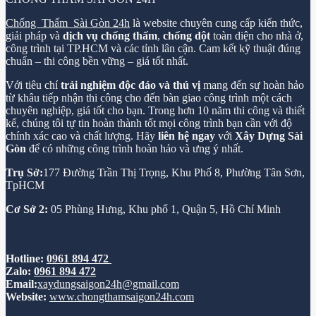
Chống Thấm Sài Gòn 24h
là website chuyên cung cấp kiến thức,
giải pháp và
dịch vụ chống thấm
,
chống dột
toàn diện cho nhà ở,
công trình tại TP.HCM và các tỉnh lân cận. Cam kết kỹ thuật đúng
chuẩn – thi công bền vững – giá tốt nhất.
Với tiêu chí
trải nghiệm độc đáo và thú vị
mang đến sự hoàn hảo
từ khâu tiếp nhận thi công cho đến bàn giao công trình một cách
chuyên nghiệp, giá tốt cho bạn. Trong hơn 10 năm thi công và thiết
kế, chúng tôi tự tin hoàn thành tốt mọi công trình bạn cần với độ
chính xác cao và chất lượng. Hãy
liên hệ ngay
với
Xây Dựng Sài
Gòn
để có những công trình hoàn hảo và ưng ý nhất.
Trụ Sở:
177 Đường Trần Thị Trọng, Khu Phố 8, Phường Tân Sơn,
TpHCM
Cơ Sở 2:
05 Phùng Hưng, Khu phố 1, Quận 5, Hồ Chí Minh
Hotline:
0961 894 472
Zalo:
0961 894 472
Email:
xaydungsaigon24h@gmail.com
Website:
www.chongthamsaigon24h.com