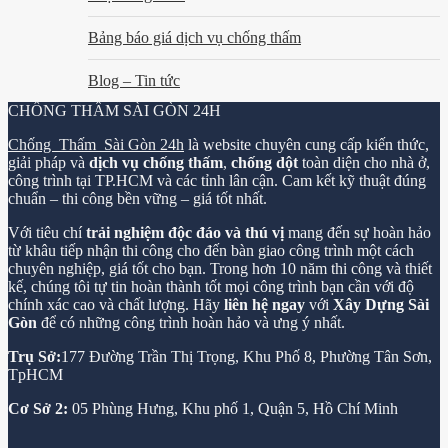
Bảng báo giá dịch vụ chống thấm
Blog – Tin tức
CHỐNG THẤM SÀI GÒN 24H
Chống Thấm Sài Gòn 24h
là website chuyên cung cấp kiến thức,
giải pháp và
dịch vụ chống thấm
,
chống dột
toàn diện cho nhà ở,
công trình tại TP.HCM và các tỉnh lân cận. Cam kết kỹ thuật đúng
chuẩn – thi công bền vững – giá tốt nhất.
Với tiêu chí
trải nghiệm độc đáo và thú vị
mang đến sự hoàn hảo
từ khâu tiếp nhận thi công cho đến bàn giao công trình một cách
chuyên nghiệp, giá tốt cho bạn. Trong hơn 10 năm thi công và thiết
kế, chúng tôi tự tin hoàn thành tốt mọi công trình bạn cần với độ
chính xác cao và chất lượng. Hãy
liên hệ ngay
với
Xây Dựng Sài
Gòn
để có những công trình hoàn hảo và ưng ý nhất.
Trụ Sở:
177 Đường Trần Thị Trọng, Khu Phố 8, Phường Tân Sơn,
TpHCM
Cơ Sở 2:
05 Phùng Hưng, Khu phố 1, Quận 5, Hồ Chí Minh