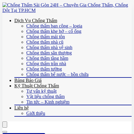
Dịch Vụ Chống Thấm
Chống thấm ban công – logia
Chống thấm khe hở – cổ ống
Chống thấm mái tôn
Chống thấm nhà cũ
Chống thấm nhà vệ sinh
Chống thấm sân thượng
Chống thấm tầng hầm
Chống thấm trần nhà
Chống thấm tường
Chống thấm bể nước – bồn chứa
Bảng Báo Giá
Kỹ Thuật Chống Thấm
Tư vấn kỹ thuật
Vật liệu chống thấm
Tin tức – Kinh nghiệm
Liên hệ
Giới thiệu