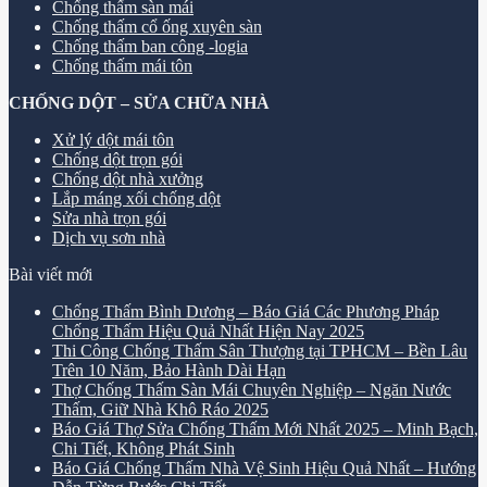
Chống thấm sàn mái
Chống thấm cổ ống xuyên sàn
Chống thấm ban công -logia
Chống thấm mái tôn
CHỐNG DỘT – SỬA CHỮA NHÀ
Xử lý dột mái tôn
Chống dột trọn gói
Chống dột nhà xưởng
Lắp máng xối chống dột
Sửa nhà trọn gói
Dịch vụ sơn nhà
Bài viết mới
Chống Thấm Bình Dương – Báo Giá Các Phương Pháp
Chống Thấm Hiệu Quả Nhất Hiện Nay 2025
Thi Công Chống Thấm Sân Thượng tại TPHCM – Bền Lâu
Trên 10 Năm, Bảo Hành Dài Hạn
Thợ Chống Thấm Sàn Mái Chuyên Nghiệp – Ngăn Nước
Thấm, Giữ Nhà Khô Ráo 2025
Báo Giá Thợ Sửa Chống Thấm Mới Nhất 2025 – Minh Bạch,
Chi Tiết, Không Phát Sinh
Báo Giá Chống Thấm Nhà Vệ Sinh Hiệu Quả Nhất – Hướng