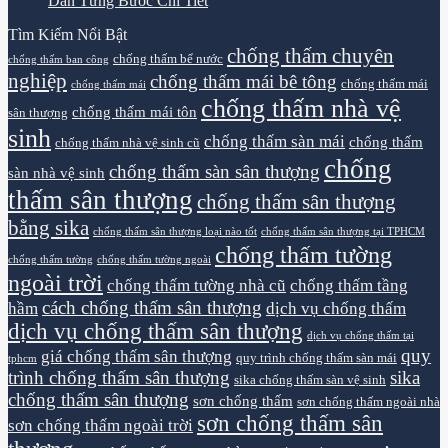
Dẫn Từng Bước Chi Tiết
Tìm Kiếm Nổi Bật
chống thấm chuyên
chống thấm bể nước
chống thấm ban công
nghiệp
chống thấm mái bê tông
chống thấm mái
chống thấm mái
chống thấm nhà vệ
chống thấm mái tôn
sân thượng
sinh
chống thấm sàn mái
chống thấm
chống thấm nhà vệ sinh cũ
chống
chống thấm sàn sân thượng
sàn nhà vệ sinh
thấm sân thượng
chống thấm sân thượng
bằng sika
chống thấm sân thượng loại nào tốt
chống thấm sân thượng tại TPHCM
chống thấm tường
chống thấm tường
chống thấm tường ngoài
ngoài trời
chống thấm tường nhà cũ
chống thấm tầng
cách chống thấm sân thượng
hầm
dịch vụ chống thấm
dịch vụ chống thấm sân thượng
dịch vụ chống thấm tại
quy
giá chống thấm sân thượng
quy trình chống thấm sàn mái
tphcm
trình chống thấm sân thượng
sika
sika chống thấm sàn vệ sinh
chống thấm sân thượng
sơn chống thấm
sơn chống thấm ngoài nhà
sơn chống thấm sân
sơn chống thấm ngoài trời