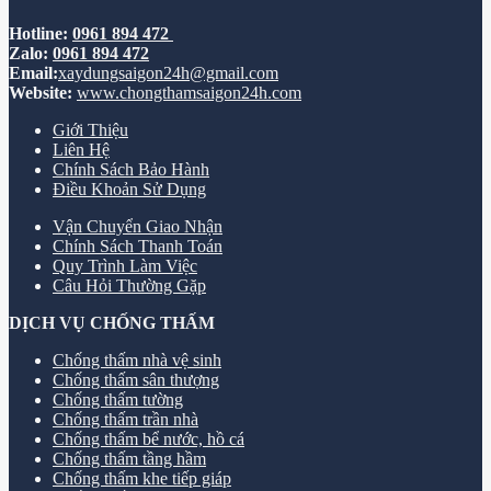
Hotline:
0961 894 472
Zalo:
0961 894 472
Email:
xaydungsaigon24h@gmail.com
Website:
www.chongthamsaigon24h.com
Giới Thiệu
Liên Hệ
Chính Sách Bảo Hành
Điều Khoản Sử Dụng
Vận Chuyển Giao Nhận
Chính Sách Thanh Toán
Quy Trình Làm Việc
Câu Hỏi Thường Gặp
DỊCH VỤ CHỐNG THẤM
Chống thấm nhà vệ sinh
Chống thấm sân thượng
Chống thấm tường
Chống thấm trần nhà
Chống thấm bể nước, hồ cá
Chống thấm tầng hầm
Chống thấm khe tiếp giáp