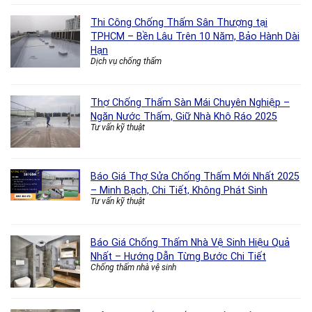
Thi Công Chống Thấm Sân Thượng tại
TPHCM – Bền Lâu Trên 10 Năm, Bảo Hành Dài
Hạn
Dịch vụ chống thấm
Thợ Chống Thấm Sàn Mái Chuyên Nghiệp –
Ngăn Nước Thấm, Giữ Nhà Khô Ráo 2025
Tư vấn kỹ thuật
Báo Giá Thợ Sửa Chống Thấm Mới Nhất 2025
– Minh Bạch, Chi Tiết, Không Phát Sinh
Tư vấn kỹ thuật
Báo Giá Chống Thấm Nhà Vệ Sinh Hiệu Quả
Nhất – Hướng Dẫn Từng Bước Chi Tiết
Chống thấm nhà vệ sinh