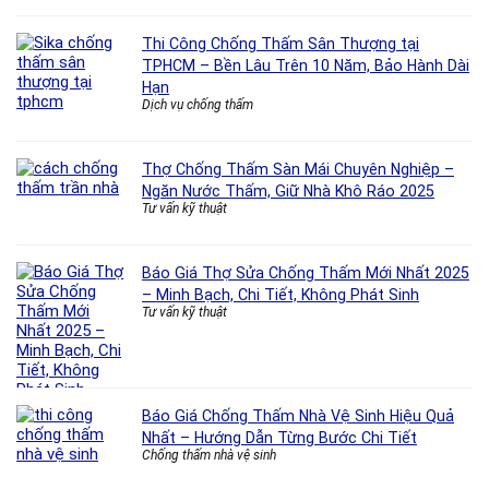
Thi Công Chống Thấm Sân Thượng tại
TPHCM – Bền Lâu Trên 10 Năm, Bảo Hành Dài
Hạn
Dịch vụ chống thấm
Thợ Chống Thấm Sàn Mái Chuyên Nghiệp –
Ngăn Nước Thấm, Giữ Nhà Khô Ráo 2025
Tư vấn kỹ thuật
Báo Giá Thợ Sửa Chống Thấm Mới Nhất 2025
– Minh Bạch, Chi Tiết, Không Phát Sinh
Tư vấn kỹ thuật
Báo Giá Chống Thấm Nhà Vệ Sinh Hiệu Quả
Nhất – Hướng Dẫn Từng Bước Chi Tiết
Chống thấm nhà vệ sinh