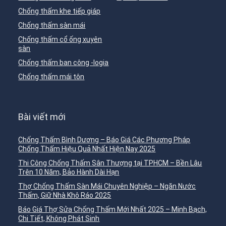
Chống thấm khe tiếp giáp
Chống thấm sàn mái
Chống thấm cổ ống xuyên
sàn
Chống thấm ban công -logia
Chống thấm mái tôn
Bài viết mới
Chống Thấm Bình Dương – Báo Giá Các Phương Pháp
Chống Thấm Hiệu Quả Nhất Hiện Nay 2025
Thi Công Chống Thấm Sân Thượng tại TPHCM – Bền Lâu
Trên 10 Năm, Bảo Hành Dài Hạn
Thợ Chống Thấm Sàn Mái Chuyên Nghiệp – Ngăn Nước
Thấm, Giữ Nhà Khô Ráo 2025
Báo Giá Thợ Sửa Chống Thấm Mới Nhất 2025 – Minh Bạch,
Chi Tiết, Không Phát Sinh