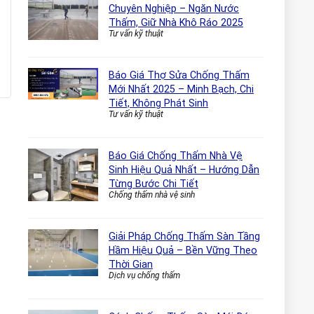
Chuyên Nghiệp – Ngăn Nước
Thấm, Giữ Nhà Khô Ráo 2025
Tư vấn kỹ thuật
Báo Giá Thợ Sửa Chống Thấm
Mới Nhất 2025 – Minh Bạch, Chi
Tiết, Không Phát Sinh
Tư vấn kỹ thuật
Báo Giá Chống Thấm Nhà Vệ
Sinh Hiệu Quả Nhất – Hướng Dẫn
Từng Bước Chi Tiết
Chống thấm nhà vệ sinh
Giải Pháp Chống Thấm Sàn Tầng
Hầm Hiệu Quả – Bền Vững Theo
Thời Gian
Dịch vụ chống thấm