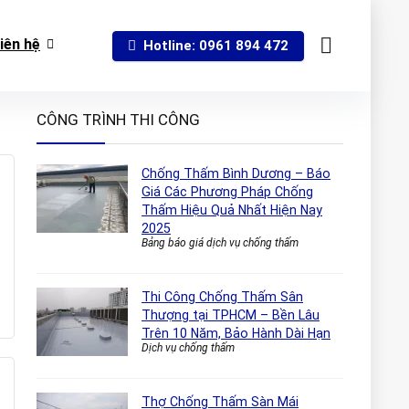
iên hệ
Hotline: 0961 894 472
CÔNG TRÌNH THI CÔNG
Chống Thấm Bình Dương – Báo
Giá Các Phương Pháp Chống
Thấm Hiệu Quả Nhất Hiện Nay
2025
Bảng báo giá dịch vụ chống thấm
Thi Công Chống Thấm Sân
Thượng tại TPHCM – Bền Lâu
Trên 10 Năm, Bảo Hành Dài Hạn
Dịch vụ chống thấm
Thợ Chống Thấm Sàn Mái