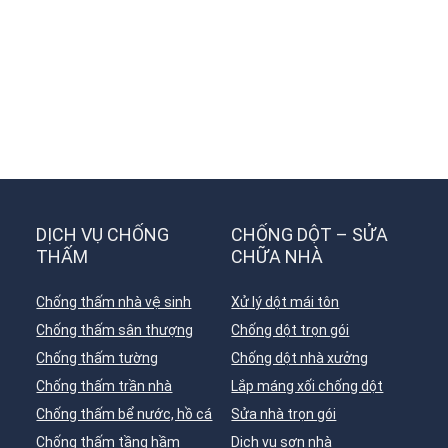
DỊCH VỤ CHỐNG
CHỐNG DỘT – SỬA
THẤM
CHỮA NHÀ
Chống thấm nhà vệ sinh
Xử lý dột mái tôn
Chống thấm sân thượng
Chống dột trọn gói
Chống thấm tường
Chống dột nhà xưởng
Chống thấm trần nhà
Lắp máng xối chống dột
Chống thấm bể nước, hồ cá
Sửa nhà trọn gói
Chống thấm tầng hầm
Dịch vụ sơn nhà