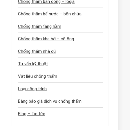
Chống thấm ban công – logia
Chống thấm bể nước – bồn chứa
Chống thấm tầng hầm
Chống thấm khe hở – cổ ống
Chống thấm nhà cũ
Tư vấn kỹ thuật
Vật liệu chống thấm
Loại công trình
Bảng báo giá dịch vụ chống thấm
Blog – Tin tức