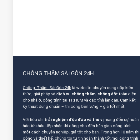
CHỐNG THẤM SÀI GÒN 24H
Chống Thấm Sài Gòn 24h
là website chuyên cung cấp kiến
thức, giải pháp và
dịch vụ chống thấm
,
chống dột
toàn diện
cho nhà ở, công trình tại TP.HCM và các tỉnh lân cận. Cam kết
kỹ thuật đúng chuẩn – thi công bền vững – giá tốt nhất.
Với tiêu chí
trải nghiệm độc đáo và thú vị
mang đến sự hoàn
hảo từ khâu tiếp nhận thi công cho đến bàn giao công trình
một cách chuyên nghiệp, giá tốt cho bạn. Trong hơn 10 năm thi
công và thiết kế, chúng tôi tự tin hoàn thành tốt mọi công trình