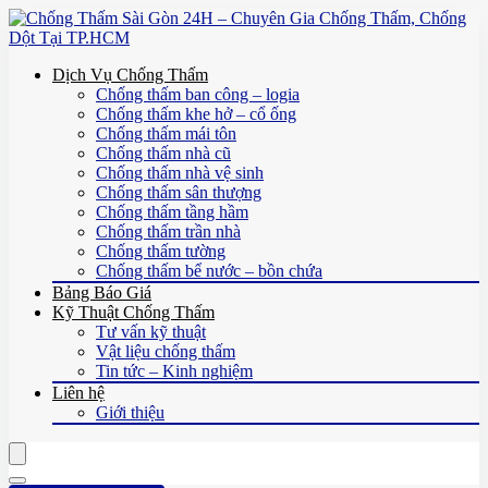
Dịch Vụ Chống Thấm
Chống thấm ban công – logia
Chống thấm khe hở – cổ ống
Chống thấm mái tôn
Chống thấm nhà cũ
Chống thấm nhà vệ sinh
Chống thấm sân thượng
Chống thấm tầng hầm
Chống thấm trần nhà
Chống thấm tường
Chống thấm bể nước – bồn chứa
Bảng Báo Giá
Kỹ Thuật Chống Thấm
Tư vấn kỹ thuật
Vật liệu chống thấm
Tin tức – Kinh nghiệm
Liên hệ
Giới thiệu