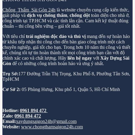
Chống Thấm Sài Gòn 24h
là website chuyên cung cấp kiến thức,
giải pháp và
dịch vụ chống thấm
,
chống dột
toàn diện cho nhà ở,
công trình tại TP.HCM và các tỉnh lân cận. Cam kết kỹ thuật đúng
chuẩn – thi công bền vững – giá tốt nhất.
Với tiêu chí
trải nghiệm độc đáo và thú vị
mang đến sự hoàn hảo
từ khâu tiếp nhận thi công cho đến bàn giao công trình một cách
chuyên nghiệp, giá tốt cho bạn. Trong hơn 10 năm thi công và thiết
kế, chúng tôi tự tin hoàn thành tốt mọi công trình bạn cần với độ
chính xác cao và chất lượng. Hãy
liên hệ ngay
với
Xây Dựng Sài
Gòn
để có những công trình hoàn hảo và ưng ý nhất.
Trụ Sở:
177 Đường Trần Thị Trọng, Khu Phố 8, Phường Tân Sơn,
TpHCM
Cơ Sở 2:
05 Phùng Hưng, Khu phố 1, Quận 5, Hồ Chí Minh
Hotline:
0961 894 472
Zalo:
0961 894 472
Email:
xaydungsaigon24h@gmail.com
Website:
www.chongthamsaigon24h.com