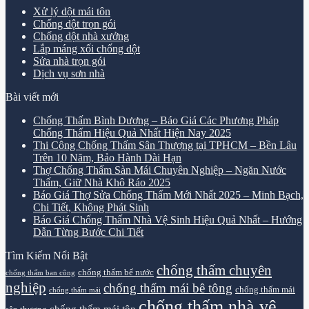
Xử lý dột mái tôn
Chống dột trọn gói
Chống dột nhà xưởng
Lắp máng xối chống dột
Sửa nhà trọn gói
Dịch vụ sơn nhà
Bài viết mới
Chống Thấm Bình Dương – Báo Giá Các Phương Pháp
Chống Thấm Hiệu Quả Nhất Hiện Nay 2025
Thi Công Chống Thấm Sân Thượng tại TPHCM – Bền Lâu
Trên 10 Năm, Bảo Hành Dài Hạn
Thợ Chống Thấm Sàn Mái Chuyên Nghiệp – Ngăn Nước
Thấm, Giữ Nhà Khô Ráo 2025
Báo Giá Thợ Sửa Chống Thấm Mới Nhất 2025 – Minh Bạch,
Chi Tiết, Không Phát Sinh
Báo Giá Chống Thấm Nhà Vệ Sinh Hiệu Quả Nhất – Hướng
Dẫn Từng Bước Chi Tiết
Tìm Kiếm Nổi Bật
chống thấm chuyên
chống thấm bể nước
chống thấm ban công
nghiệp
chống thấm mái bê tông
chống thấm mái
chống thấm mái
chống thấm nhà vệ
chống thấm mái tôn