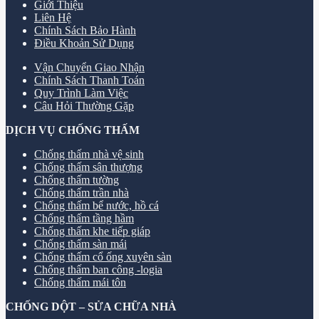
Giới Thiệu
Liên Hệ
Chính Sách Bảo Hành
Điều Khoản Sử Dụng
Vận Chuyển Giao Nhận
Chính Sách Thanh Toán
Quy Trình Làm Việc
Câu Hỏi Thường Gặp
DỊCH VỤ CHỐNG THẤM
Chống thấm nhà vệ sinh
Chống thấm sân thượng
Chống thấm tường
Chống thấm trần nhà
Chống thấm bể nước, hồ cá
Chống thấm tầng hầm
Chống thấm khe tiếp giáp
Chống thấm sàn mái
Chống thấm cổ ống xuyên sàn
Chống thấm ban công -logia
Chống thấm mái tôn
CHỐNG DỘT – SỬA CHỮA NHÀ