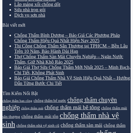
Lắp máng xối chống dột
Sửa nhà trọn gói
Dịch vụ sơn nhà
Bài viết mới
Chống Thấm Bình Dương – Báo Giá Các Phương Pháp
Chống Thấm Hiệu Quả Nhất Hiện Nay 2025
Thi Công Chống Thấm Sân Thượng tại TPHCM – Bền Lâu
Trên 10 Năm, Bảo Hành Dài Hạn
Thợ Chống Thấm Sàn Mái Chuyên Nghiệp – Ngăn Nước
Thấm, Giữ Nhà Khô Ráo 2025
Báo Giá Thợ Sửa Chống Thấm Mới Nhất 2025 – Minh Bạch,
Chi Tiết, Không Phát Sinh
Báo Giá Chống Thấm Nhà Vệ Sinh Hiệu Quả Nhất – Hướng
Dẫn Từng Bước Chi Tiết
Tìm Kiếm Nổi Bật
chống thấm chuyên
chống thấm bể nước
chống thấm ban công
nghiệp
chống thấm mái bê tông
chống thấm mái
chống thấm mái
chống thấm nhà vệ
chống thấm mái tôn
sân thượng
sinh
chống thấm sàn mái
chống thấm
chống thấm nhà vệ sinh cũ