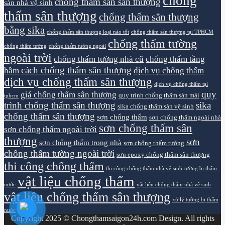
chống
chống thấm sàn sân thượng
sàn nhà vệ sinh
thấm sân thượng
chống thấm sân thượng
bằng sika
chống thấm sân thượng loại nào tốt
chống thấm sân thượng tại TPHCM
chống thấm tường
chống thấm tường
chống thấm tường ngoài
ngoài trời
chống thấm tường nhà cũ
chống thấm tầng
cách chống thấm sân thượng
hầm
dịch vụ chống thấm
dịch vụ chống thấm sân thượng
dịch vụ chống thấm tại
quy
giá chống thấm sân thượng
quy trình chống thấm sàn mái
tphcm
trình chống thấm sân thượng
sika
sika chống thấm sàn vệ sinh
chống thấm sân thượng
sơn chống thấm
sơn chống thấm ngoài nhà
sơn chống thấm sân
sơn chống thấm ngoài trời
thượng
sơn
sơn chống thấm trong nhà
sơn chống thấm tường
chống thấm tường ngoài trời
sơn epoxy chống thấm sân thượng
thi công chống thấm
thi công chống thấm nhà vệ sinh
tường bị thấm
vật liệu chống thấm
nước
vật liệu chống thấm nhà vệ sinh
vật liệu chống thấm sân thượng
xử lý tường bị thấm
nước
Copyright 2025 © Chongthamsaigon24h.com Design. All rights