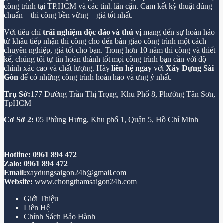
công trình tại TP.HCM và các tỉnh lân cận. Cam kết kỹ thuật đúng
chuẩn – thi công bền vững – giá tốt nhất.
Với tiêu chí
trải nghiệm độc đáo và thú vị
mang đến sự hoàn hảo
từ khâu tiếp nhận thi công cho đến bàn giao công trình một cách
chuyên nghiệp, giá tốt cho bạn. Trong hơn 10 năm thi công và thiết
kế, chúng tôi tự tin hoàn thành tốt mọi công trình bạn cần với độ
chính xác cao và chất lượng. Hãy
liên hệ ngay
với
Xây Dựng Sài
Gòn
để có những công trình hoàn hảo và ưng ý nhất.
Trụ Sở:
177 Đường Trần Thị Trọng, Khu Phố 8, Phường Tân Sơn,
TpHCM
Cơ Sở 2:
05 Phùng Hưng, Khu phố 1, Quận 5, Hồ Chí Minh
Hotline:
0961 894 472
Zalo:
0961 894 472
Email:
xaydungsaigon24h@gmail.com
Website:
www.chongthamsaigon24h.com
Giới Thiệu
Liên Hệ
Chính Sách Bảo Hành