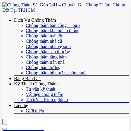
Dịch Vụ Chống Thấm
Chống thấm ban công – logia
Chống thấm khe hở – cổ ống
Chống thấm mái tôn
Chống thấm nhà cũ
Chống thấm nhà vệ sinh
Chống thấm sân thượng
Chống thấm tầng hầm
Chống thấm trần nhà
Chống thấm tường
Chống thấm bể nước – bồn chứa
Bảng Báo Giá
Kỹ Thuật Chống Thấm
Tư vấn kỹ thuật
Vật liệu chống thấm
Tin tức – Kinh nghiệm
Liên hệ
Giới thiệu