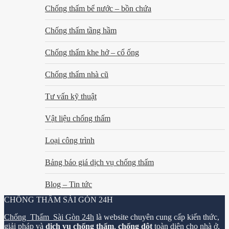
Chống thấm bể nước – bồn chứa
Chống thấm tầng hầm
Chống thấm khe hở – cổ ống
Chống thấm nhà cũ
Tư vấn kỹ thuật
Vật liệu chống thấm
Loại công trình
Bảng báo giá dịch vụ chống thấm
Blog – Tin tức
CHỐNG THẤM SÀI GÒN 24H
Chống Thấm Sài Gòn 24h
là website chuyên cung cấp kiến thức,
giải pháp và
dịch vụ chống thấm
,
chống dột
toàn diện cho nhà ở,