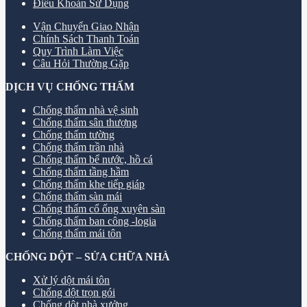
Điều Khoản Sử Dụng
Vận Chuyển Giao Nhận
Chính Sách Thanh Toán
Quy Trình Làm Việc
Câu Hỏi Thường Gặp
DỊCH VỤ CHỐNG THẤM
Chống thấm nhà vệ sinh
Chống thấm sân thượng
Chống thấm tường
Chống thấm trần nhà
Chống thấm bể nước, hồ cá
Chống thấm tầng hầm
Chống thấm khe tiếp giáp
Chống thấm sàn mái
Chống thấm cổ ống xuyên sàn
Chống thấm ban công -logia
Chống thấm mái tôn
CHỐNG DỘT – SỬA CHỮA NHÀ
Xử lý dột mái tôn
Chống dột trọn gói
Chống dột nhà xưởng