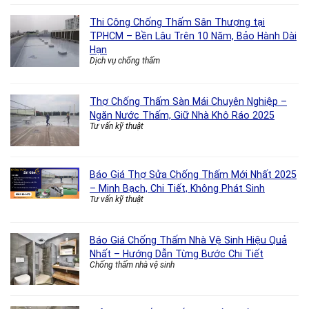
Thi Công Chống Thấm Sân Thượng tại
TPHCM – Bền Lâu Trên 10 Năm, Bảo Hành Dài
Hạn
Dịch vụ chống thấm
Thợ Chống Thấm Sàn Mái Chuyên Nghiệp –
Ngăn Nước Thấm, Giữ Nhà Khô Ráo 2025
Tư vấn kỹ thuật
Báo Giá Thợ Sửa Chống Thấm Mới Nhất 2025
– Minh Bạch, Chi Tiết, Không Phát Sinh
Tư vấn kỹ thuật
Báo Giá Chống Thấm Nhà Vệ Sinh Hiệu Quả
Nhất – Hướng Dẫn Từng Bước Chi Tiết
Chống thấm nhà vệ sinh