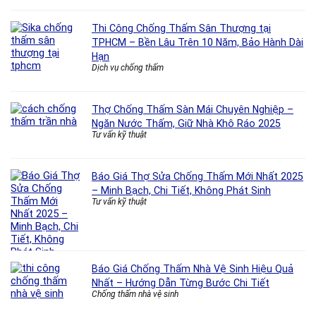
Thi Công Chống Thấm Sân Thượng tại
TPHCM – Bền Lâu Trên 10 Năm, Bảo Hành Dài
Hạn
Dịch vụ chống thấm
Thợ Chống Thấm Sàn Mái Chuyên Nghiệp –
Ngăn Nước Thấm, Giữ Nhà Khô Ráo 2025
Tư vấn kỹ thuật
Báo Giá Thợ Sửa Chống Thấm Mới Nhất 2025
– Minh Bạch, Chi Tiết, Không Phát Sinh
Tư vấn kỹ thuật
Báo Giá Chống Thấm Nhà Vệ Sinh Hiệu Quả
Nhất – Hướng Dẫn Từng Bước Chi Tiết
Chống thấm nhà vệ sinh