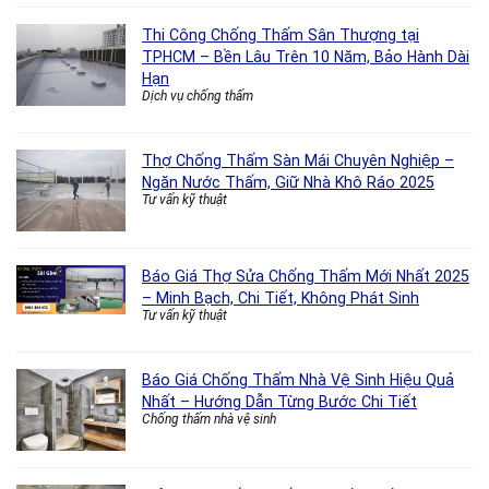
Thi Công Chống Thấm Sân Thượng tại
TPHCM – Bền Lâu Trên 10 Năm, Bảo Hành Dài
Hạn
Dịch vụ chống thấm
Thợ Chống Thấm Sàn Mái Chuyên Nghiệp –
Ngăn Nước Thấm, Giữ Nhà Khô Ráo 2025
Tư vấn kỹ thuật
Báo Giá Thợ Sửa Chống Thấm Mới Nhất 2025
– Minh Bạch, Chi Tiết, Không Phát Sinh
Tư vấn kỹ thuật
Báo Giá Chống Thấm Nhà Vệ Sinh Hiệu Quả
Nhất – Hướng Dẫn Từng Bước Chi Tiết
Chống thấm nhà vệ sinh