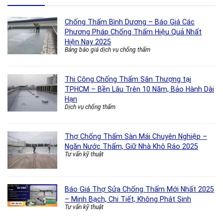
Chống Thấm Bình Dương – Báo Giá Các
Phương Pháp Chống Thấm Hiệu Quả Nhất
Hiện Nay 2025
Bảng báo giá dịch vụ chống thấm
Thi Công Chống Thấm Sân Thượng tại
TPHCM – Bền Lâu Trên 10 Năm, Bảo Hành Dài
Hạn
Dịch vụ chống thấm
Thợ Chống Thấm Sàn Mái Chuyên Nghiệp –
Ngăn Nước Thấm, Giữ Nhà Khô Ráo 2025
Tư vấn kỹ thuật
Báo Giá Thợ Sửa Chống Thấm Mới Nhất 2025
– Minh Bạch, Chi Tiết, Không Phát Sinh
Tư vấn kỹ thuật