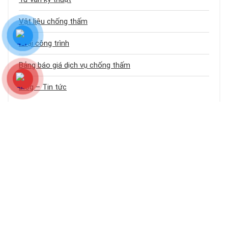
Vật liệu chống thấm
Loại công trình
Bảng báo giá dịch vụ chống thấm
Blog – Tin tức
CHỐNG THẤM SÀI GÒN 24H
Chống Thấm Sài Gòn 24h
là website chuyên cung cấp kiến thức, giải
pháp và
dịch vụ chống thấm
,
chống dột
toàn diện cho nhà ở, công
trình tại TP.HCM và các tỉnh lân cận. Cam kết kỹ thuật đúng chuẩn – thi
công bền vững – giá tốt nhất.